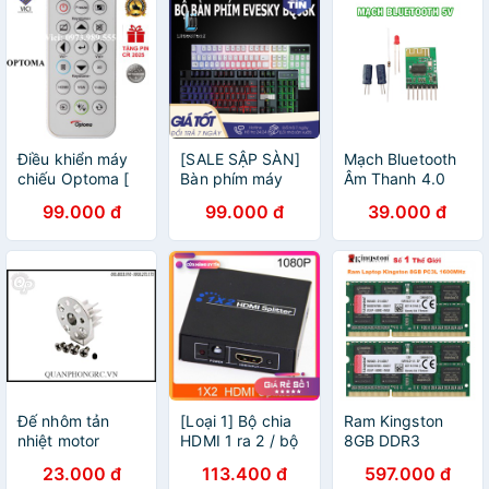
Điều khiển máy
[SALE SẬP SÀN]
Mạch Bluetooth
chiếu Optoma [
Bàn phím máy
Âm Thanh 4.0
Điều Khiển Máy
tính Giả Cơ
Win-668 5V
99.000 đ
99.000 đ
39.000 đ
Chiếu Chính
EVESKY BQ08K
Hãng ]
Ấn Tượng
Đế nhôm tản
[Loại 1] Bộ chia
Ram Kingston
nhiệt motor
HDMI 1 ra 2 / bộ
8GB DDR3
series X22
chia 1 ra 4 / 1 ra
1600MHz PC3L-
23.000 đ
113.400 đ
597.000 đ
8 màn hình cho
12800 Dùng Cho