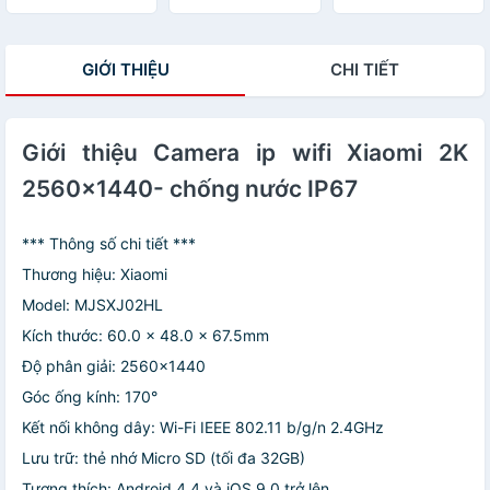
hình ảnh, âm
Macbook Laptop
thanh sắc nét
sử dụng CPU
mới 100% VNET
Haswell (1.35V)
GIỚI THIỆU
CHI TIẾT
Arigato
Bảo Hành 36T 1
Đổi 1
Giới thiệu Camera ip wifi Xiaomi 2K
2560x1440- chống nước IP67
*** Thông số chi tiết ***
Thương hiệu: Xiaomi
Model: MJSXJ02HL
Kích thước: 60.0 x 48.0 x 67.5mm
Độ phân giải: 2560x1440
Góc ống kính: 170°
Kết nối không dây: Wi-Fi IEEE 802.11 b/g/n 2.4GHz
Lưu trữ: thẻ nhớ Micro SD (tối đa 32GB)
Tương thích: Android 4.4 và iOS 9.0 trở lên