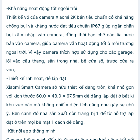
-Khả năng hoạt động tốt ngoài trời
Thiết kế vỏ của camera Xiaomi 2K bản tiêu chuẩn có khả năng
chống bụi và kháng nước đạt tiêu chuẩn IP67 giúp ngăn chặn
bụi xâm nhập vào camera, đồng thời hạn chế các tia nước
bắn vào camera, giúp camera vẫn hoạt động tốt ở môi trường
ngoài trời. Vì vậy camera thích hợp sử dụng cho các garage,
lối vào cầu thang, sân trong nhà, bệ cửa sổ, trước cửa ra
vào,...
-Thiết kế linh hoạt, dễ lắp đặt
Xiaomi Smart Camera sở hữu thiết kế dạng tròn, khá nhỏ gọn
với kích thước 60.0 x 48.0 x 67.5mm dễ dàng lắp đặt ở bất kì
khu vực nào mà không chiếm diện tích cũng như gây sự chú
ý. Bên cạnh đó nhà sản xuất còn trang bị 1 đế từ hỗ trợ lắp
đặt ở trên mọi bề mặt 1 cách dễ dàng.
-Kết nối app thông minh
Camera thông minh đến từ Xiaomi cũng cho khả năng kết nối