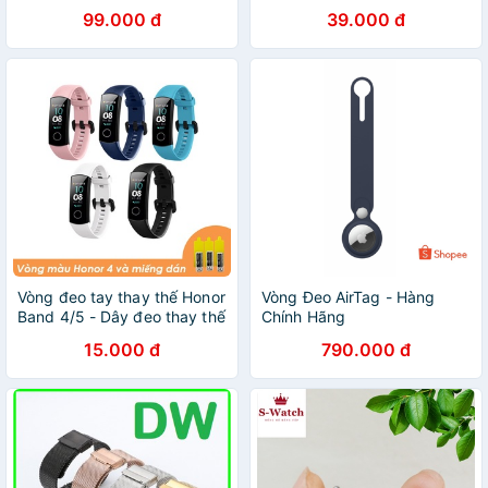
dán màn hình và dây sạc
Xiaomi Mi band 5 , 6 ( lắp
99.000 đ
39.000 đ
được Mi band 3 / 4 )
Vòng đeo tay thay thế Honor
Vòng Đeo AirTag - Hàng
Band 4/5 - Dây đeo thay thế
Chính Hãng
Honor Band 5 - Miếng dán
15.000 đ
790.000 đ
màn hình Honor Band 4