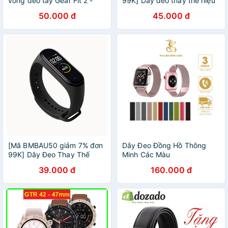
vòng đeo tay Gear Fit 2 -
99K] Dây đeo thay thế hiệu
Gear Fit 2 Pro - Không FULL
PKCB cho vòng tay Xioami
50.000 đ
45.000 đ
màn hình
miband 3 4
[Mã BMBAU50 giảm 7% đơn
Dây Đeo Đồng Hồ Thông
99K] Dây Đeo Thay Thế
Minh Các Màu
PKCB Cho vòng đeo tay Mi
39.000 đ
160.000 đ
Band 3 Mi Band 4 - Hàng
Chính Hãng