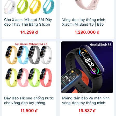
Cho Xiaomi Miband 3/4 Dây
Vòng đeo tay thông minh
đeo Thay Thế Bằng Silicon
Xiaomi Mi Band 10 | Bảo
Nhiều Màu Dành Cho Vòng
hành 12 tháng chính hãng -
14.299 đ
1.290.000 đ
Tay Thông Minh
GiaPhucStore | Hàng Chính
Hãng
Dây đeo silicone chống nước
Miếng dán bảo vệ màn hình
cho vòng đeo tay thông
vòng đeo tay thông minh
minh Xiaomi Mi band 3 4 5 6
Xiaomi Mi Band 6 6 NFC 5 5
11.500 đ
16.837 đ
miband 6 5 4 3
NFC