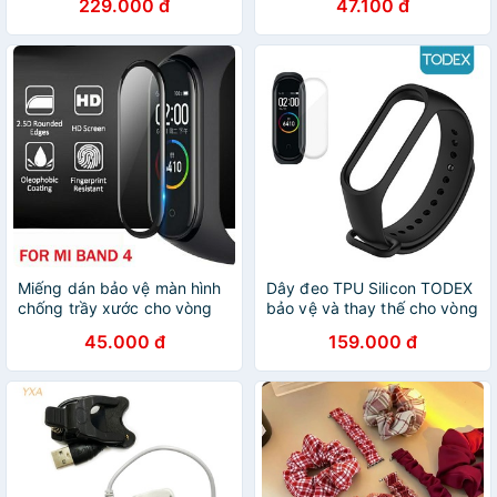
229.000 đ
47.100 đ
Miếng dán bảo vệ màn hình
Dây đeo TPU Silicon TODEX
chống trầy xước cho vòng
bảo vệ và thay thế cho vòng
đeo tay Xiaomi Mi Band 4
tay Xiaomi Mi Band 4
45.000 đ
159.000 đ