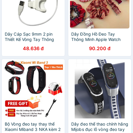
Dây Cáp Sạc 9mm 2 pin
Dây Đồng Hồ Đeo Tay
Thiết Kế Vòng Tay Thông
Thông Minh Apple Watch
Dụng Dành Cho Trẻ Em
Series Se 6 5 4 3 38mm
48.636 đ
90.200 đ
40mm 42mm 44mm
Bộ Vòng đeo tay thay thế
Dây đeo thể thao chính hãng
Xiaomi Miband 3 NKA kèm 2
Mijobs đục lỗ vòng đeo tay