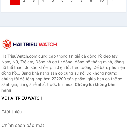
1
2
3
4
5
6
7
8
9
10
»
HaiTrieuWatch.com cung cấp thông tin giá cả đồng hồ đeo tay
Nam, Nữ, Trẻ em, Đồng hồ cơ tự động, đồng hồ thông minh, đồng
hồ thể thao, đo sức khỏe, pin điện tử, treo tường, để bàn, phụ kiện
đồng hồ... Bằng khả năng sẵn có cùng sự nỗ lực không ngừng,
chúng tôi đã tổng hợp hơn 232200 sản phẩm, giúp bạn có thể so
sánh giá, tìm giá rẻ nhất trước khi mua.
Chúng tôi không bán
hàng.
VỀ HAI TRIEU WATCH
Giới thiệu
Chính sách bảo mật