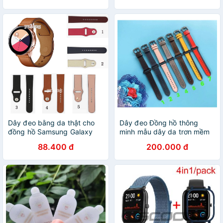
Dây đeo bằng da thật cho
Dây đeo Đồng hồ thông
đồng hồ Samsung Galaxy
minh mẫu dây da trơn mềm
Watch Active 2 40mm
ôm tay sang trọng
88.400 đ
200.000 đ
44mm Vòng đeo tay dây
đeo tay thay thế thể thao