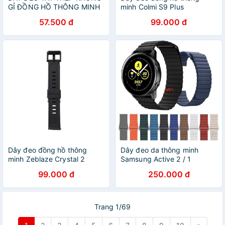
GỈ ĐỒNG HỒ THÔNG MINH
minh Colmi S9 Plus
APPLE WATCH, T500,
57.500 đ
99.000 đ
WATCH 6, W26, W46,
U78Plus ( Dây Milanese
Loop) MILAN
Dây đeo đồng hồ thông
Dây đeo da thông minh
minh Zeblaze Crystal 2
Samsung Active 2 / 1
99.000 đ
250.000 đ
Trang 1/69