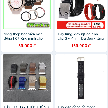
Vòng thép bao viền mặt
Dây lưng, dây nịt da hình
đồng hồ thông minh cho
chữ S - Y hình Da đẹp - tặng
Huami Amazfit Gtr 47mm
đồng hồ đeo tay Led thông
89.000 đ
169.000 đ
42mm
minh dáng Miband3
DÂY ĐEO TAY THÉP KHÔNG
Dây đeo đồng hồ thông