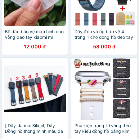
Bộ dán bảo vệ màn hình cho
Dây đeo và ốp bảo vệ 4
vòng đeo tay xiaomi mi
trong 1 cho đồng hồ đeo tay
band 4
thông minh for Xiaomi Huami
12.000 đ
58.000 đ
Amazfit Gts
[ Dây da mix Silicol] Dây
Phụ kiện trang trí vòng đeo
Đồng hồ thông minh mẫu da
tay kiểu đồng hồ bằng kim
mix Silicol đeo cực êm tay
loại tiện dụng