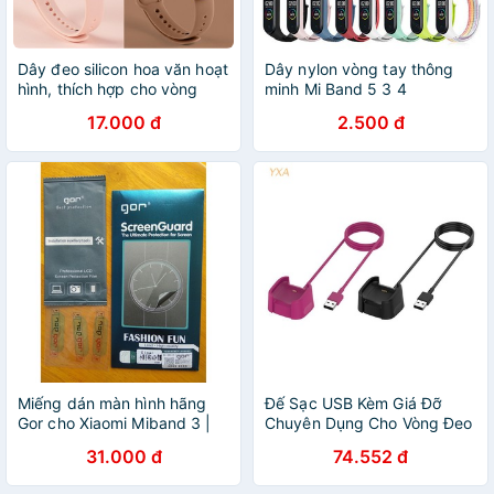
Dây đeo silicon hoa văn hoạt
Dây nylon vòng tay thông
hình, thích hợp cho vòng
minh Mi Band 5 3 4
đeo tay thông minh Mi Band
17.000 đ
2.500 đ
4/3
Miếng dán màn hình hãng
Đế Sạc USB Kèm Giá Đỡ
Gor cho Xiaomi Miband 3 |
Chuyên Dụng Cho Vòng Đeo
Vòng đeo tay thông minh
Tay Thông Minh Fit-bit Versa
31.000 đ
74.552 đ
Xiaomi Miband 3
2