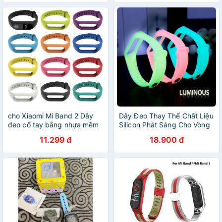
cho Xiaomi Mi Band 2 Dây
Dây Đeo Thay Thế Chất Liệu
đeo cổ tay bằng nhựa mềm
Silicon Phát Sáng Cho Vòng
TPU thay thế cho vòng đeo
Đeo Tay Thông Minh Xiaomi
11.299 đ
18.900 đ
tay thông m
Mi Band 5 6 3 4 Mi Band 5