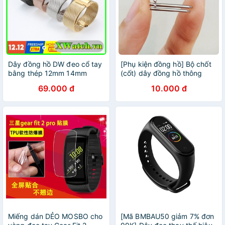
Dây đồng hồ DW đeo cổ tay
[Phụ kiện đồng hồ] Bộ chốt
bằng thép 12mm 14mm
(cốt) dây đồng hồ thông
16mm 20mm cao cấp - Tặng
minh cho đồng hồ đeo tay
69.000 đ
10.000 đ
kèm chốt thông minh
size từ 18,20,22,24mm
Miếng dán DẺO MOSBO cho
[Mã BMBAU50 giảm 7% đơn