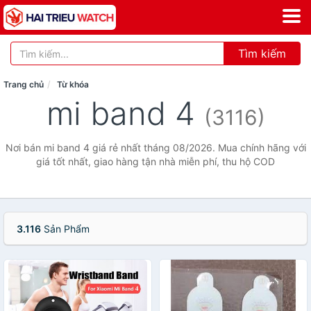
Tìm kiếm
Trang chủ
Từ khóa
mi band 4
(3116)
Nơi bán mi band 4 giá rẻ nhất tháng 08/2026. Mua chính hãng với
giá tốt nhất, giao hàng tận nhà miễn phí, thu hộ COD
3.116
Sản Phẩm