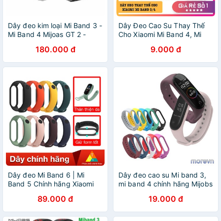
Dây đeo kim loại Mi Band 3 -
Dây Đeo Cao Su Thay Thế
Mi Band 4 Mijoas GT 2 -
Cho Xiaomi Mi Band 4, Mi
Tặng dán màn hình
Band 3 [CHẤT LƯỢNG CAO]
180.000 đ
9.000 đ
Dây đeo Mi Band 6 | Mi
Dây đeo cao su Mi band 3,
Band 5 Chính hãng Xiaomi
mi band 4 chính hãng Mijobs
Mi Band
- dây đeo cao su thay thế
89.000 đ
19.000 đ
miband 3/4