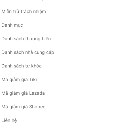
Miễn trừ trách nhiệm
Danh mục
Danh sách thương hiệu
Danh sách nhà cung cấp
Danh sách từ khóa
Mã giảm giá Tiki
Mã giảm giá Lazada
Mã giảm giá Shopee
Liên hệ