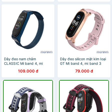
MIJOBS
Dây đeo nam châm
Dây đeo silicon mặt kim loại
CLASSIC Mi band 4, mi
GT Mi band 4, mi band 3
band 3 chính hãng Mijobs -
chính hãng MIJOBS, dây
109.000 đ
79.000 đ
dây đeo thay thế miband 4,
đeo thay thế MiBand 4, 3
miband 3 milanese loop
MIJOBS