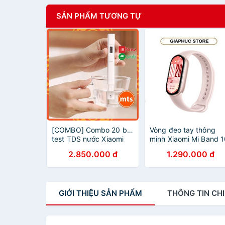
SẢN PHẨM TƯƠNG TỰ
[COMBO] Combo 20 bút
Vòng đeo tay thông
test TDS nước Xiaomi
minh Xiaomi Mi Band 
kiểm tra nhanh chất
- GiaPhucStore | Hàng
2.850.000 đ
1.290.000 đ
lượng nước - Minh Tín
Chính Hãng
Shop
GIỚI THIỆU
SẢN PHẨM
THÔNG TIN
CHI