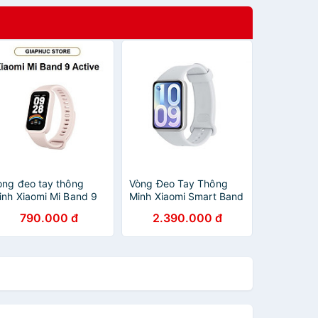
òng đeo tay thông
Vòng Đeo Tay Thông
inh Xiaomi Mi Band 9
Minh Xiaomi Smart Band
ctive - GiaPhucStore |
10 Pro - GiaPhucStore |
790.000 đ
2.390.000 đ
àng Chính Hãng
Hàng Chính Hãng