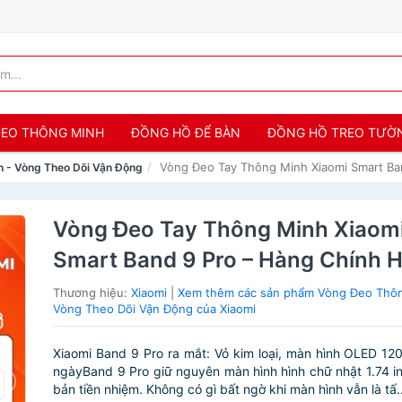
 ĐEO THÔNG MINH
ĐỒNG HỒ ĐỂ BÀN
ĐỒNG HỒ TREO TƯỜ
Vòng Đeo Tay Thông Minh Xiaomi Smart Ba
 - Vòng Theo Dõi Vận Động
Vòng Đeo Tay Thông Minh Xiaom
Smart Band 9 Pro – Hàng Chính 
Thương hiệu:
Xiaomi
|
Xem thêm các sản phẩm Vòng Đeo Thôn
Vòng Theo Dõi Vận Động của Xiaomi
Xiaomi Band 9 Pro ra mắt: Vỏ kim loại, màn hình OLED 1200
ngàyBand 9 Pro giữ nguyên màn hình hình chữ nhật 1.74 i
bản tiền nhiệm. Không có gì bất ngờ khi màn hình vẫn là tấ..