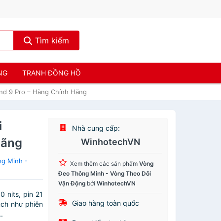
Tìm kiếm
NG
TRANH ĐỒNG HỒ
nd 9 Pro – Hàng Chính Hãng
i
Nhà cung cấp:
Hãng
WinhotechVN
g Minh -
Xem thêm các sản phẩm
Vòng
Đeo Thông Minh - Vòng Theo Dõi
Vận Động
bởi
WinhotechVN
 nits, pin 21
Giao hàng toàn quốc
nch như phiên
.