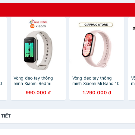
Vòng đeo tay thông
Vòng đeo tay thông
V
10
minh Xiaomi Redmi
minh Xiaomi Mi Band 10
m
Smart Band 2 M2225B1
| Bảo hành 12 tháng
A
990.000 đ
1.290.000 đ
- Hàng chính hãng
chính hãng -
H
GiaPhucStore | Hàng
Chính Hãng
 TIẾT