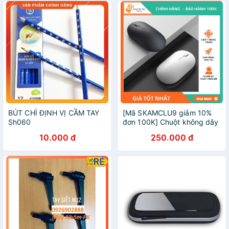
BÚT CHÌ ĐỊNH VỊ CẦM TAY
[Mã SKAMCLU9 giảm 10%
Sh060
đơn 100K] Chuột không dây
Xiaomi gen 2 2020
10.000 đ
250.000 đ