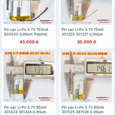
Pin sạc Li-Po 3.7V 750mA
Pin sạc Li-Po 3.7V 70mA
803030 (Lithium Polyme)
351225 301227 (Lithium
cho loa Bluetooth,
Polyme) cho tai nghe
45.000 đ
30.000 đ
Smartwatch, máy ghi
bluetooth, máy ghi âm, khoá
âm,khoá vân tay,định vị GPS
vân tay, định vị GPS
Pin sạc Li-Po 3.7V 85mA
Pin sạc Li-Po 3.7V 80mA
401423 361424 (Lithium
301525 281526 (Lithium