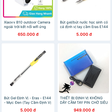
Xiaovv B10 outdoor Camera
Bút gel/bút nước học sinh có
ngoài trời kết nối wifi ứng
cá định vị tay cầm Eras E144
dụng Xiaomi Mi Home chống
650.000 đ
5.000 đ
nước 6 tháng Bảo hành
Bút Gel Định Vị - Eras - E144
THIẾT BỊ ĐỊNH VỊ KHÔNG
- Mực Đen (Tay Cầm Định Vị
DÂY CẦM TAY PIN CHỜ SIÊU
Nhiều Màu)
KHỦNG Có nghe tiếng
5.000 đ
949.000 đ