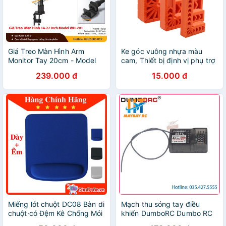
Giá Treo Màn Hình Arm
Ke góc vuông nhựa màu
Monitor Tay 20cm - Model
cam, Thiết bị định vị phụ trợ
WH701 - Tải Trọng 6,5 Kg -
cầm tay 90 độ hình chữ L
239.000 đ
15.000 đ
Xoay Màn 360 Độ
Miếng lót chuột DC08 Bàn di
Mạch thu sóng tay điều
chuột·có Đệm Kê Chống Mỏi
khiển DumboRC Dumbo RC
Tay ✔️Cực Êm ✔️Size
RBR/C X6F X6FG 2.4Ghz 6