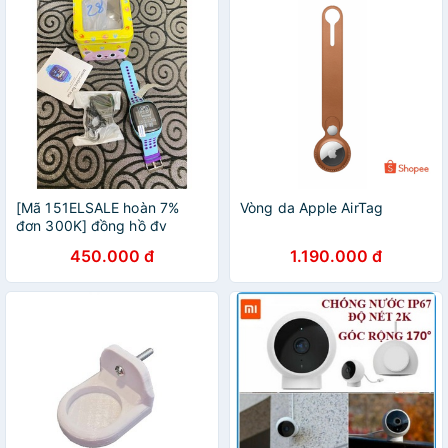
[Mã 151ELSALE hoàn 7%
Vòng da Apple AirTag
đơn 300K] đồng hồ đv
thông minh Df28( vòng đeo
450.000 đ
1.190.000 đ
nhỏ gọn).