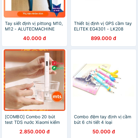
Tay siết định vị pittong M10,
Thiết bị định vị GPS cầm tay
M12 - ALUTECMACHINE
ELITEK EG4301 - LK208
40.000 đ
899.000 đ
[COMBO] Combo 20 bút
Combo đệm tay định vị cầm
test TDS nước Xiaomi kiểm
bút 6 chi tiết 4 loại
tra nhanh chất lượng nước -
2.850.000 đ
50.000 đ
Minh Tín Shop