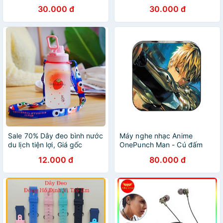
Polyme) cho tai nghe
Polyme) cho tai nghe
30.000 đ
30.000 đ
bluetooth, máy ghi âm, khoá
bluetooth, máy ghi âm, khoá
vân tay, định vị GPS
vân tay, định vị GPS
Sale 70% Dây đeo bình nước
Máy nghe nhạc Anime
du lịch tiện lợi, Giá gốc
OnePunch Man - Cú đấm
40,000 đ - 28C21-11
hủy diệt cầm tay mini tặng
12.000 đ
80.000 đ
tai nghe cắm dây có mic và
dây sạc mp3 anime chibi