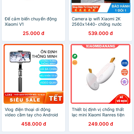
Đế cảm biến chuyển động
Camera ip wifi Xiaomi 2K
Xiaomi V1
2560x1440- chống nước
IP67
25.000 đ
539.000 đ
Vlog điện thoại di động
Thiết bị định vị chống thất
video cầm tay cho Android
lạc mini Xiaomi Ranres tiện
iOS Thiết bị cầm tay ổn
dụng
458.000 đ
249.000 đ
địnhN [NBL08]