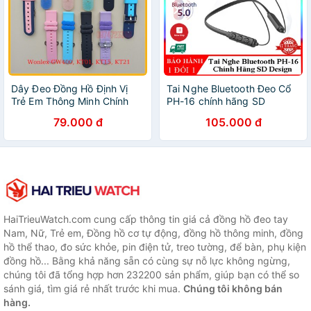
Dây Đeo Đồng Hồ Định Vị
Tai Nghe Bluetooth Đeo Cổ
Trẻ Em Thông Minh Chính
PH-16 chính hãng SD
Hãng Wonlex KT01,
DESIGN Kiểu Dáng Thể Thao
79.000 đ
105.000 đ
GW400X, GW400S, KT15,
Âm Thanh Tuyệt Vời Trải
KT21, KT23, KT24 KT20S
Nghiệm Thú Vị
KT24S
HaiTrieuWatch.com cung cấp thông tin giá cả đồng hồ đeo tay
Nam, Nữ, Trẻ em, Đồng hồ cơ tự động, đồng hồ thông minh, đồng
hồ thể thao, đo sức khỏe, pin điện tử, treo tường, để bàn, phụ kiện
đồng hồ... Bằng khả năng sẵn có cùng sự nỗ lực không ngừng,
chúng tôi đã tổng hợp hơn 232200 sản phẩm, giúp bạn có thể so
sánh giá, tìm giá rẻ nhất trước khi mua.
Chúng tôi không bán
hàng.