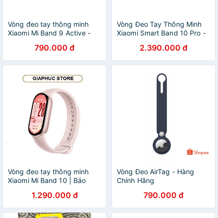
Vòng đeo tay thông minh
Vòng Đeo Tay Thông Minh
Xiaomi Mi Band 9 Active -
Xiaomi Smart Band 10 Pro -
GiaPhucStore | Hàng Chính
GiaPhucStore | Hàng Chính
790.000 đ
2.390.000 đ
Hãng
Hãng
Vòng đeo tay thông minh
Vòng Đeo AirTag - Hàng
Xiaomi Mi Band 10 | Bảo
Chính Hãng
hành 12 tháng chính hãng -
1.290.000 đ
790.000 đ
GiaPhucStore | Hàng Chính
Hãng