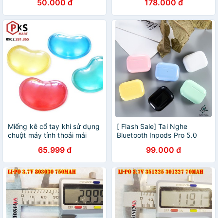
50.000 đ
178.000 đ
230*210*20mm
Chanel (6 kênh) (6CH) sóng
maybayrc
Miếng kê cổ tay khi sử dụng
[ Flash Sale] Tai Nghe
chuột máy tính thoải mái
Bluetooth Inpods Pro 5.0
bằng silicon dẻo trong suốt -
Cảm Biến Vân Tay, Định Vị,
65.999 đ
99.000 đ
PKSMART - PHỤ KIỆN SỐ
Tự Động Kết Nối- Bảo Hành
9999
12 Tháng