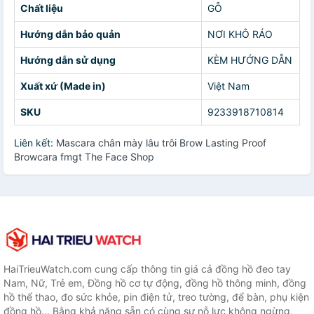
Chất liệu
GỖ
Hướng dẫn bảo quản
NƠI KHÔ RÁO
Hướng dẫn sử dụng
KÈM HƯỚNG DẪN
Xuất xứ (Made in)
Việt Nam
SKU
9233918710814
Liên kết:
Mascara chân mày lâu trôi Brow Lasting Proof
Browcara fmgt The Face Shop
HaiTrieuWatch.com cung cấp thông tin giá cả đồng hồ đeo tay
Nam, Nữ, Trẻ em, Đồng hồ cơ tự động, đồng hồ thông minh, đồng
hồ thể thao, đo sức khỏe, pin điện tử, treo tường, để bàn, phụ kiện
đồng hồ... Bằng khả năng sẵn có cùng sự nỗ lực không ngừng,