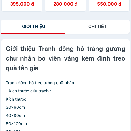
tráng gương cây
Họa Tiết Hươu
điệu họa tiết
395.000 đ
280.000 đ
550.000 đ
tùng tranh phòng
Nghệ Thuật Đẹp
sang trọng khổ
khách quà tặng
- Tranh Tráng
dọc kèm đinh
tân gia kèm đinh
Gương Đồng Hồ
treo
Cao Cấp
GIỚI THIỆU
CHI TIẾT
Giới thiệu Tranh đồng hồ tráng gương
chứ nhẫn bo viền vàng kèm đinh treo
quà tân gia
Tranh đồng hồ treo tường chữ nhẫn
- Kích thước của tranh :
Kích thước
30x60cm
40x80cm
50x100cm