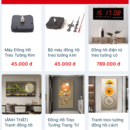
Máy Đồng Hồ
Bộ máy đồng hồ
Đồng hồ điện tử
Treo Tường Kim
treo tường kim
treo tường có
Trôi
trôi và 3 cây kim
đèn LED
45.000 đ
45.000 đ
789.000 đ
kèm theo ốc vít
(ẢNH THẬT)
Đồng Hồ Treo
Tranh treo tường
Tranh đồng hồ
Tường Trang Trí
đồng hồ cách