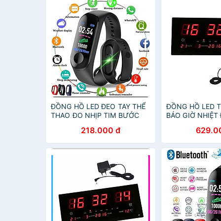
ĐỒNG HỒ LED ĐEO TAY THỂ
ĐỒNG HỒ LED 
THAO ĐO NHỊP TIM BƯỚC
BÁO GIỜ NHIỆT
CHÂN VẬN ĐỘNG THÔNG
THÁNG NĂM TH
218.000 đ
629.0
MINH
MẪU ĐẸP CHẤT