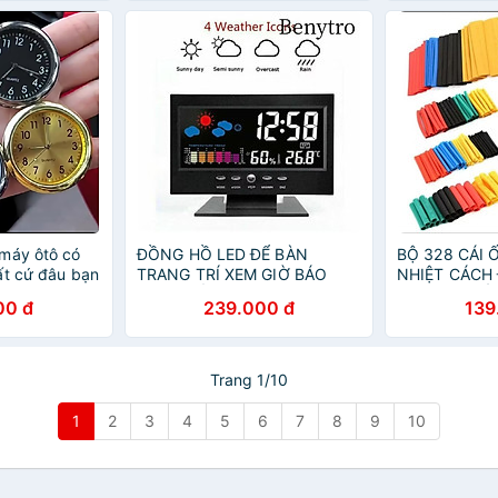
trí nhà (tặng
máy ôtô có
ĐỒNG HỒ LED ĐỂ BÀN
BỘ 328 CÁI 
ất cứ đâu bạn
TRANG TRÍ XEM GIỜ BÁO
NHIỆT CÁCH 
THỜI TIẾT NHIỆT ĐỘ NGÀY
HÀNG CHUẨ
00 đ
239.000 đ
139
THÁNG NĂM THỨ ĐA NĂNG
Trang 1/10
1
2
3
4
5
6
7
8
9
10