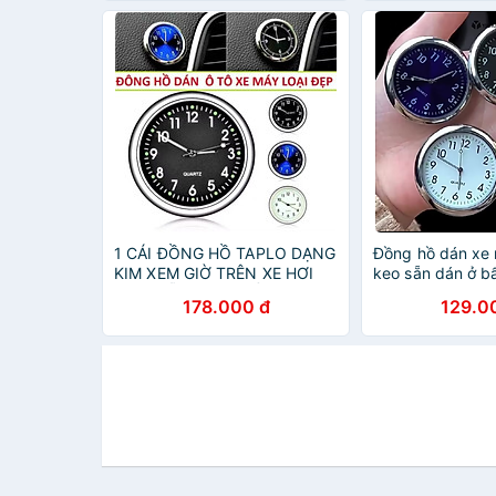
1 CÁI ĐỒNG HỒ TAPLO DẠNG
Đồng hồ dán xe 
KIM XEM GIỜ TRÊN XE HƠI
keo sẵn dán ở b
ÔTÔ MẪU MỚI CHẤT LƯỢNG
muốn
178.000 đ
129.0