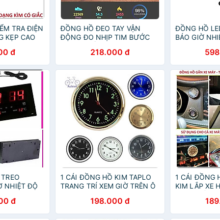
ỂM TRA ĐIỆN
ĐỒNG HỒ ĐEO TAY VẬN
ĐỒNG HỒ LE
G KẸP CAO
ĐỘNG ĐO NHỊP TIM BƯỚC
BÁO GIỜ NHI
 HÀNG
CHÂN THỂ THAO THÔNG
THÁNG NĂM 
00 đ
218.000 đ
598
MINH
 TREO
1 CÁI ĐỒNG HỒ KIM TAPLO
1 CÁI ĐỒNG
Ờ NHIỆT ĐỘ
TRANG TRÍ XEM GIỜ TRÊN Ô
KIM LẮP XE 
ĂM THỨ ĐA
TÔ
MỚI CHẤT L
00 đ
198.000 đ
189