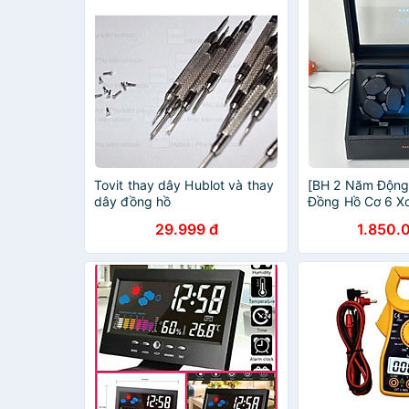
Tovit thay dây Hublot và thay
[BH 2 Năm Động
dây đồng hồ
Đồng Hồ Cơ 6 Xo
Vỏ Da Sần Dày 
29.999 đ
1.850.