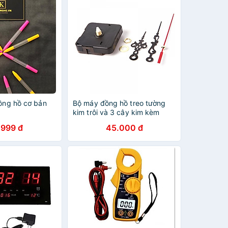
đồng hồ cơ bản
Bộ máy đồng hồ treo tường
kim trôi và 3 cây kim kèm
theo ốc vít
.999 đ
45.000 đ