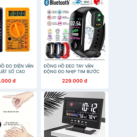
HỒ ĐO ĐIỆN VẶN
ĐỒNG HỒ ĐEO TAY VẬN
UẬT SỐ CAO
ĐỘNG ĐO NHỊP TIM BƯỚC
CHÂN
.000 đ
229.000 đ