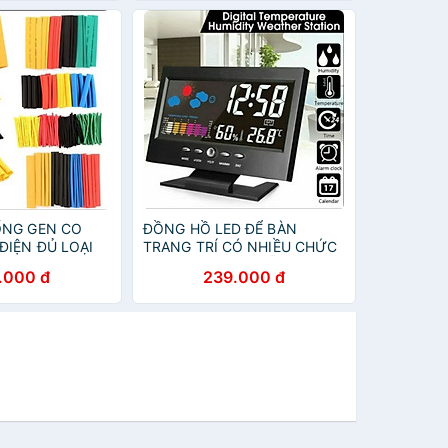
 kèm pin)
ỐNG GEN CO
ĐỒNG HỒ LED ĐỂ BÀN
ĐIỆN ĐỦ LOẠI
TRANG TRÍ CÓ NHIỀU CHỨC
N
NĂNG CỰC ĐẸP MẪU MỚI
.000 đ
239.000 đ