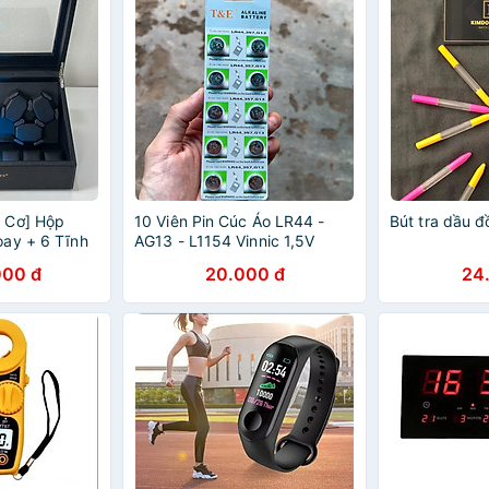
 Cơ] Hộp
10 Viên Pin Cúc Áo LR44 -
Bút tra dầu 
ay + 6 Tĩnh
AG13 - L1154 Vinnic 1,5V
Có Đèn Led
000 đ
20.000 đ
24