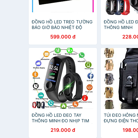
ĐỒNG HỒ LED TREO TƯỜNG
ĐỒNG HỒ LED Đ
BÁO GIỜ BÁO NHIỆT ĐỘ
THÔNG MINH
NGÀY THÁNG NĂM THỨ
599.000 đ
228.0
ĐỒNG HỒ LED ĐEO TAY
TÚI ĐEO HÔNG 
THÔNG MINH ĐO NHỊP TIM
ĐỰNG ĐIỆN THO
BƯỚC CHÂN VẬN ĐỘNG THỂ
219.000 đ
198.0
THAO