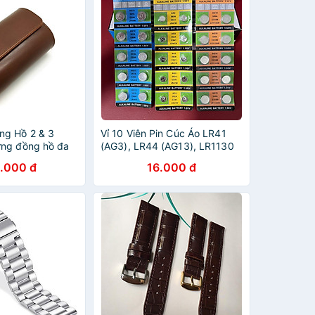
ng Hồ 2 & 3
Vỉ 10 Viên Pin Cúc Áo LR41
ng đồng hồ đa
(AG3), LR44 (AG13), LR1130
(AG10) Chính Hãng TMI Giá
.000 đ
16.000 đ
Rẻ Date 4 Năm Thiết Bị Điện
Tử, Dụng Cụ, Gia Dụng