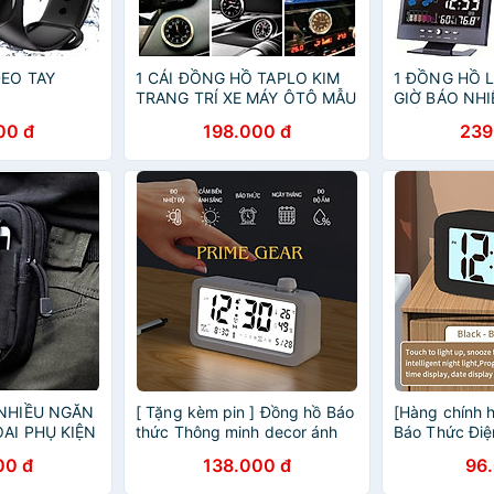
EO TAY
1 CÁI ĐỒNG HỒ TAPLO KIM
1 ĐỒNG HỒ L
TRANG TRÍ XE MÁY ÔTÔ MẪU
GIỜ BÁO NHI
MỚI CỰC ĐẸP
TIẾT NGÀY 
00 đ
198.000 đ
239
ĐA NĂNG
NHIỀU NGĂN
[ Tặng kèm pin ] Đồng hồ Báo
[Hàng chính 
AI PHỤ KIỆN
thức Thông minh decor ánh
Báo Thức Điệ
sáng Đèn ngủ - Tích hợp
Màn Hình LC
00 đ
138.000 đ
96
Nhiệt kế ,Độ ẩm kế Đa năng
Thời Gian Lịc
Độ Decor Dec