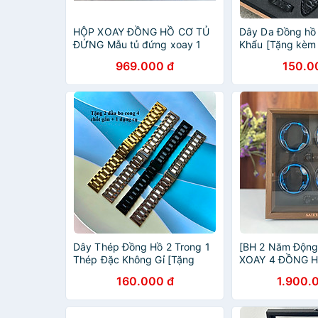
HỘP XOAY ĐỒNG HỒ CƠ TỦ
Dây Da Đồng hồ
ĐỨNG Mẫu tủ đứng xoay 1
Khẩu [Tặng kèm
đồng hồ cao cấp
Dụng cụ
969.000 đ
150.0
Dây Thép Đồng Hồ 2 Trong 1
[BH 2 Năm Động
Thép Đặc Không Gỉ [Tặng
XOAY 4 ĐỒNG 
Chốt + Dụng cụ tháo lắp
ĐỨNG
160.000 đ
1.900.