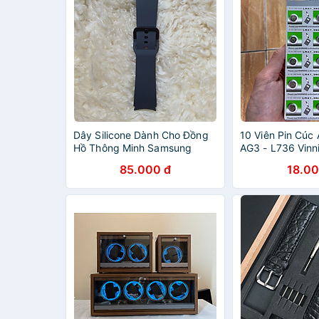
Dây Silicone Dành Cho Đồng
10 Viên Pin Cúc 
Hồ Thông Minh Samsung
AG3 - L736 Vinn
Galaxy Watch 5 / Watch 4
85.000 đ
18.00
Nobox - Chốt 20mm