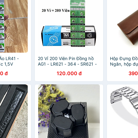
Áo LR41 -
20 Vỉ 200 Viên Pin Đồng hồ
Hộp Đựng Đồ
ic 1,5V
AG1 - LR621 - 364 - SR621 -
Ngăn, hộp đự
164
năng
0 đ
120.000 đ
390