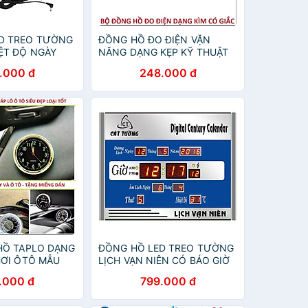
D TREO TƯỜNG
ĐỒNG HỒ ĐO ĐIỆN VẶN
ỆT ĐỘ NGÀY
NĂNG DẠNG KẸP KỸ THUẬT
THỨ ĐA NĂNG
SỐ
.000 đ
248.000 đ
 HỒ TAPLO DẠNG
ĐỒNG HỒ LED TREO TƯỜNG
HƠI ÔTÔ MẪU
LỊCH VẠN NIÊN CÓ BÁO GIỜ
ƯỢNG
NGÀY THÁNG NĂM THỨ
.000 đ
799.000 đ
NHIỆT ĐỘ HÀNG CHUẨN