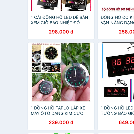
1 CÁI ĐỒNG HỒ LED ĐỂ BÀN
ĐỒNG HỒ ĐO KI
XEM GIỜ BÁO NHIỆT ĐỘ
VẶN NĂNG DẠN
NGÀY THÁNG NĂM THỨ
CẤP NHƯ HÌNH
298.000 đ
258.0
THỜI TIẾT
CHUẨN
1 ĐỒNG HỒ TAPLO LẮP XE
1 ĐỒNG HỒ LED
MÁY ÔTÔ DẠNG KIM CỰC
TƯỜNG BÁO GI
ĐẸP
NGÀY THÁNG N
239.000 đ
649.0
NĂNG