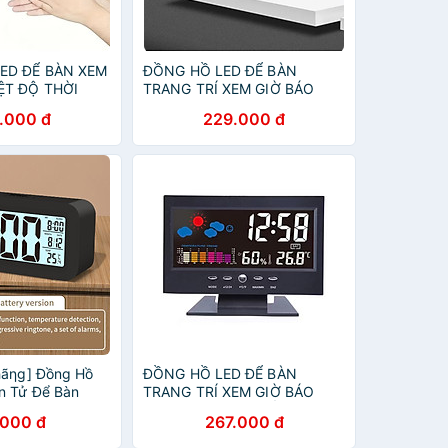
ED ĐỂ BÀN XEM
ĐỒNG HỒ LED ĐỂ BÀN
ỆT ĐỘ THỜI
TRANG TRÍ XEM GIỜ BÁO
THÁNG NĂM THỨ
NHIỆT ĐỘ NGÀY THÁNG NĂM
.000 đ
229.000 đ
THỨ THỜI TIẾT
hãƞg] Đồng Hồ
ĐỒNG HỒ LED ĐỂ BÀN
n Tử Để Bàn
TRANG TRÍ XEM GIỜ BÁO
D Đa Chức Năng
NHIỆT ĐỘ THỜI TIẾT NGÀY
.000 đ
267.000 đ
h Báo Thức Nhiệt
THÁNG NĂM THỨ HÀNG
or Phòng Trang
CHUẨN