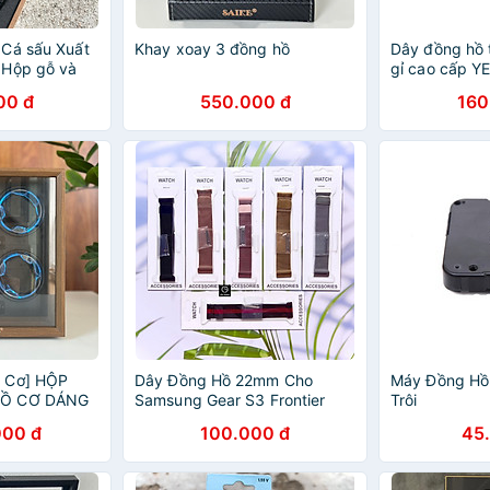
 Cá sấu Xuất
Khay xoay 3 đồng hồ
Dây đồng hồ 
 Hộp gỗ và
gỉ cao cấp Y
00 đ
550.000 đ
160
 Cơ] HỘP
Dây Đồng Hồ 22mm Cho
Máy Đồng Hồ
HỒ CƠ DÁNG
Samsung Gear S3 Frontier
Trôi
Classic/Galaxy Watch 46mm,
000 đ
100.000 đ
45
Huawei Watch 46mm