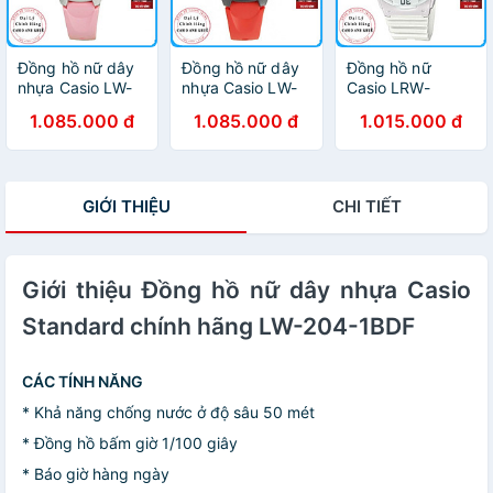
Đồng hồ nữ dây
Đồng hồ nữ dây
Đồng hồ nữ
nhựa Casio LW-
nhựa Casio LW-
Casio LRW-
200-4BVDF
200-4AVDF
200H-4E3VDF
1.085.000 đ
1.085.000 đ
1.015.000 đ
dây nhựa
GIỚI THIỆU
CHI TIẾT
Giới thiệu Đồng hồ nữ dây nhựa Casio
Standard chính hãng LW-204-1BDF
CÁC TÍNH NĂNG
* Khả năng chống nước ở độ sâu 50 mét
* Đồng hồ bấm giờ 1/100 giây
* Báo giờ hàng ngày