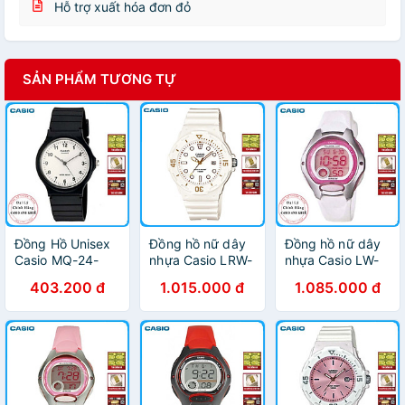
Hỗ trợ xuất hóa đơn đỏ
SẢN PHẨM TƯƠNG TỰ
Đồng Hồ Unisex
Đồng hồ nữ dây
Đồng hồ nữ dây
Casio MQ-24-
nhựa Casio LRW-
nhựa Casio LW-
7BLDF Dây Nhựa
200H-7E2VDF
200-7AVDF
403.200 đ
1.015.000 đ
1.085.000 đ