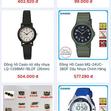
402.620 đ
99.000 đ
G403 G603 G703 G502
G903 G Pro Wireless
Đồng hồ Casio nữ dây nhựa
Đồng Hồ Casio MQ-24UC-
LQ-139BMV-1BLDF (26mm)
3BDF Dây Nhựa Chính Hãng
504.000 đ
577.280 đ