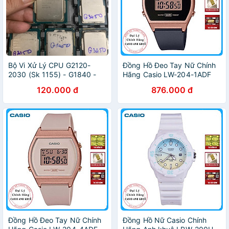
Bộ Vi Xử Lý CPU G2120-
Đồng Hồ Đeo Tay Nữ Chính
2030 (Sk 1155) - G1840 -
Hãng Casio LW-204-1ADF
G3420 - G3250 - G3260 - G
Dây Nhựa
120.000 đ
876.000 đ
3450 (Sk 1150) Giá Rẻ
Chuẩn - Vi Tính Bắc Hải
Đồng Hồ Đeo Tay Nữ Chính
Đồng Hồ Nữ Casio Chính