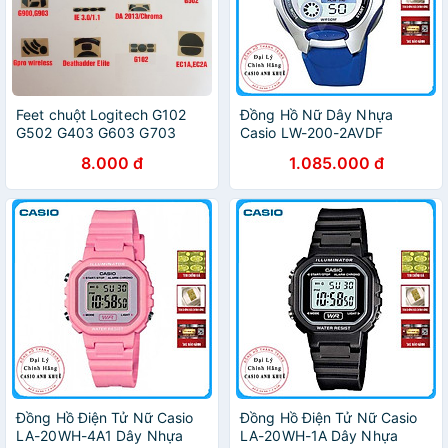
Feet chuột Logitech G102
Đồng Hồ Nữ Dây Nhựa
G502 G403 G603 G703
Casio LW-200-2AVDF
GPRO G903 G402 G304
(35mm) - Xanh
8.000 đ
1.085.000 đ
G305 G-Pro-Wirelss
G300/300s MX-Maxter-V1,2
G900
Đồng Hồ Điện Tử Nữ Casio
Đồng Hồ Điện Tử Nữ Casio
LA-20WH-4A1 Dây Nhựa
LA-20WH-1A Dây Nhựa