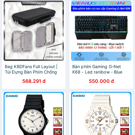
Bag KBDFans Full Layout |
Bàn phím Gaming G-Net
Túi Đựng Bàn Phím Chống
K68 - Led ranibow - Blue
Shock Cao Cấp | Chống
Switch - Switch quang học -
568.291 đ
550.000 đ
Nước | Lót Nhung | Cặp
Màu đen - Bảo hành 12
Đựng Phím | VCK
tháng