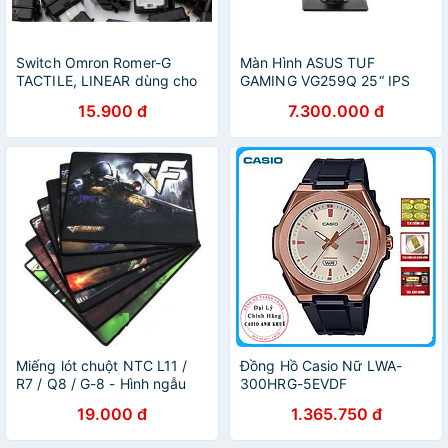
Switch Omron Romer-G
Màn Hình ASUS TUF
TACTILE, LINEAR dùng cho
GAMING VG259Q 25“ IPS
bàn phím cơ Logitech
144Hz G-Sync 1ms
15.900 đ
7.300.000 đ
Miếng lót chuột NTC L11 /
Đồng Hồ Casio Nữ LWA-
R7 / Q8 / G-8 - Hình ngẫu
300HRG-5EVDF
nhiên (Đen)
19.000 đ
1.365.750 đ