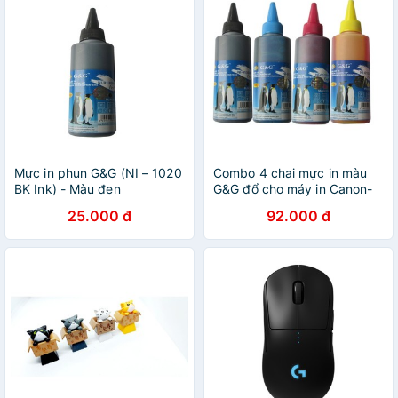
Mực in phun G&G (NI – 1020
Combo 4 chai mực in màu
BK Ink) - Màu đen
G&G đổ cho máy in Canon-
HP -Epson--Brother
25.000 đ
92.000 đ