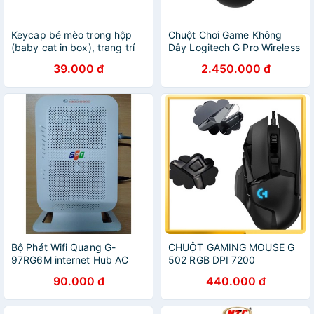
Keycap bé mèo trong hộp
Chuột Chơi Game Không
(baby cat in box), trang trí
Dây Logitech G Pro Wireless
bàn phím.
/ G Pro X Superlight 25600
39.000 đ
2.450.000 đ
DPI - Hàng Chính Hãng
Bộ Phát Wifi Quang G-
CHUỘT GAMING MOUSE G
97RG6M internet Hub AC
502 RGB DPI 7200
1000C 2.4G,5G F.P.T- Wifi
90.000 đ
440.000 đ
Gigabit G-97RG6M Chính
Hãng (Cũ)