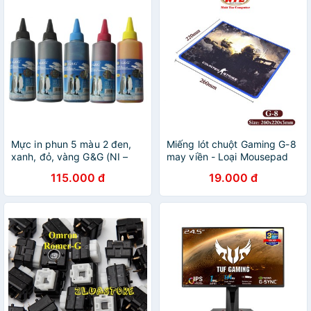
Mực in phun 5 màu 2 đen,
Miếng lót chuột Gaming G-8
xanh, đỏ, vàng G&G (NI –
may viền - Loại Mousepad
1020,1021,1022,1023) cho
Control (Đen)
115.000 đ
19.000 đ
máy Canon 6560, 6870,
6770, 7270