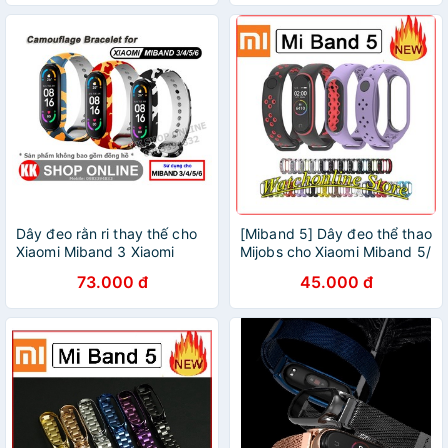
Dây đeo rằn ri thay thế cho
[Miband 5] Dây đeo thể thao
Xiaomi Miband 3 Xiaomi
Mijobs cho Xiaomi Miband 5/
Miband 4 Xiaomi Miband 5,
Mi band 5
73.000 đ
45.000 đ
Xiaomi Miband 6 Discovery
Series