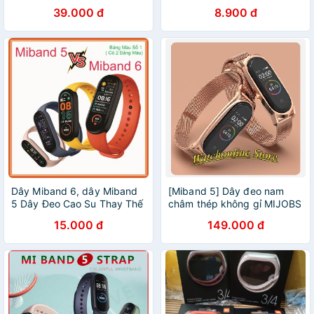
Cho Xiaomi Miband 5 Chất
39.000 đ
8.900 đ
Lượng Cao
Dây Miband 6, dây Miband
[Miband 5] Dây đeo nam
5 Dây Đeo Cao Su Thay Thế
châm thép không gỉ MIJOBS
Cho Xiaomi Miband 5 Chất
dành cho Xiaomi Miband 5
15.000 đ
149.000 đ
Lượng Cao
Miband 6