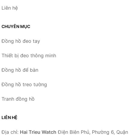
Liên hệ
CHUYÊN MỤC
Đồng hồ đeo tay
Thiết bị đeo thông minh
Đồng hồ để bàn
Đồng hồ treo tường
Tranh đồng hồ
LIÊN HỆ
Địa chỉ:
Hai Trieu Watch
Điện Biên Phủ, Phường 6, Quận