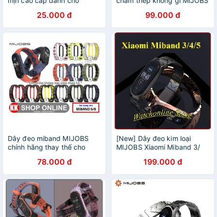
mịn cao cấp dành cho
châm thép không gỉ MIJOBS
Xiaomi miband 5 / Miband 5
dành cho Xiaomi Miband 5
25.000 đ
99.000 đ
Dây đeo miband MIJOBS
[New] Dây đeo kim loại
chính hãng thay thế cho
MIJOBS Xiaomi Miband 3/
Xiaomi Miband 5, Xiaomi
Miband 4/ Miband 5 (Vảy
78.000 đ
199.000 đ
Miband 6 viền màu thể thao
rồng)