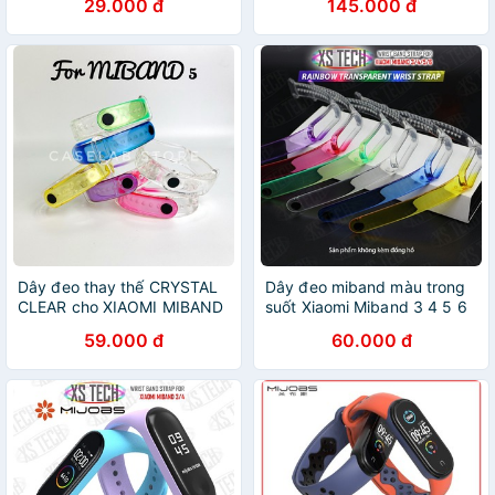
29.000 đ
145.000 đ
miband 5 / Miband 6 c
Dây đeo thay thế CRYSTAL
Dây đeo miband màu trong
CLEAR cho XIAOMI MIBAND
suốt Xiaomi Miband 3 4 5 6
5/ Miband 6
59.000 đ
60.000 đ