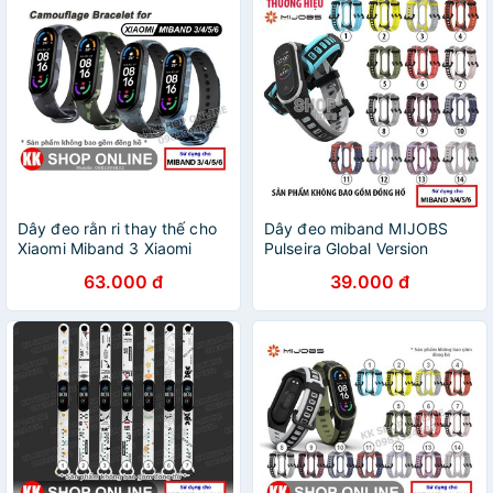
Dây đeo rằn ri thay thế cho
Dây đeo miband MIJOBS
Xiaomi Miband 3 Xiaomi
Pulseira Global Version
Miband 4 Xiaomi Miband 5,
XStyle cho Xiaomi Miband 3
63.000 đ
39.000 đ
Xiaomi Miband 6
Xiaomi Miband 4 Xiaomi
Miband 5 Xiaomi Miband 6