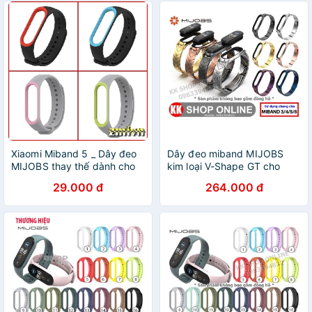
Xiaomi Miband 5 _ Dây đeo
Dây đeo miband MIJOBS
MIJOBS thay thế dành cho
kim loại V-Shape GT cho
Xiaomi Miband 5 (viền màu)
Xiaomi Miband 3 Xiaomi
29.000 đ
264.000 đ
Miband 4 Xiaomi Miband 5
Xiaomi Miband 6