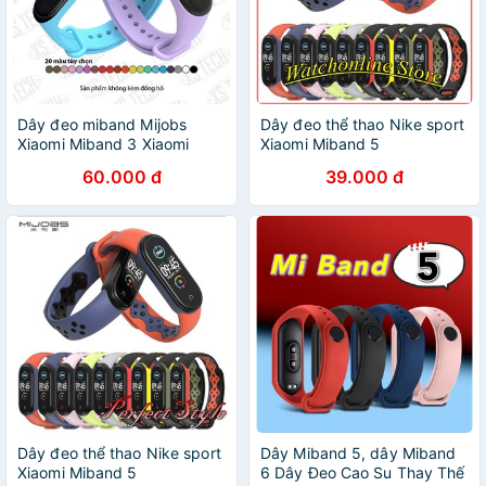
Dây đeo miband Mijobs
Dây đeo thể thao Nike sport
Xiaomi Miband 3 Xiaomi
Xiaomi Miband 5
Miband 4
60.000 đ
39.000 đ
Dây đeo thể thao Nike sport
Dây Miband 5, dây Miband
Xiaomi Miband 5
6 Dây Đeo Cao Su Thay Thế