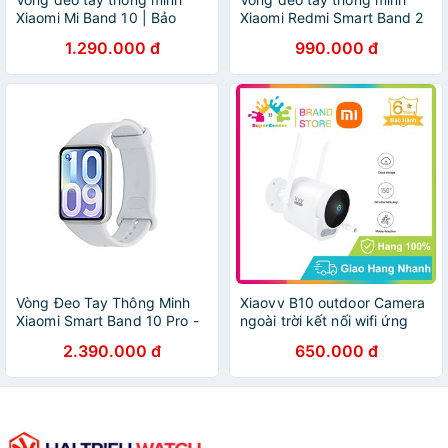
Xiaomi Mi Band 10 | Bảo
Xiaomi Redmi Smart Band 2
hành 12 tháng chính hãng -
M2225B1 - Hàng chính hãng
1.290.000 đ
990.000 đ
GiaPhucStore | Hàng Chính
Hãng
Vòng Đeo Tay Thông Minh
Xiaovv B10 outdoor Camera
Xiaomi Smart Band 10 Pro -
ngoài trời kết nối wifi ứng
GiaPhucStore | Hàng Chính
dụng Xiaomi Mi Home chống
2.390.000 đ
650.000 đ
Hãng
nước 6 tháng Bảo hành