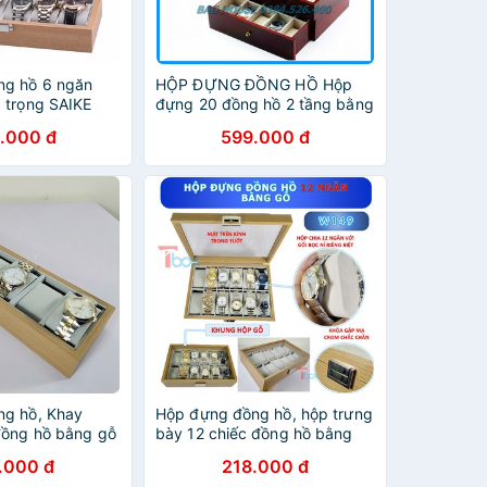
ng hồ 6 ngăn
HỘP ĐỰNG ĐỒNG HỒ Hộp
 trọng SAIKE
đựng 20 đồng hồ 2 tầng bằng
gỗ màu đỏ sang trọng-
.000 đ
599.000 đ
SKW66 [Loại tốt]
ng hồ, Khay
Hộp đựng đồng hồ, hộp trưng
đồng hồ bằng gỗ
bày 12 chiếc đồng hồ bằng
gỗ cao cấp, sang trọng
.000 đ
218.000 đ