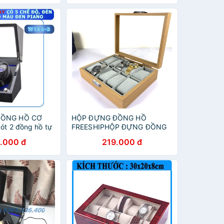
ĐỒNG HỒ CƠ
HỘP ĐỰNG ĐỒNG HỒ
ót 2 đồng hồ tự
FREESHIPHỘP ĐỰNG ĐỒNG
ỗ cao cấp
HỒ BẰNG GỖ 10 NGĂN CAO
.000 đ
219.000 đ
CẤP PHIÊN BẢN MỚI RA 2020