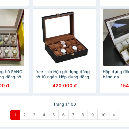
ng hồ SANG
free ship Hộp gỗ đựng đồng
Hộp đựng đồ
ng đồng hồ
hồ 10 ngăn. Hộp đựng đồng
bằng da
ao cấp free
hồ 10 cái vỏ Gỗ cao cấp
00 đ
420.000 đ
154
Trang 1/100
1
2
3
4
5
6
7
8
9
10
»