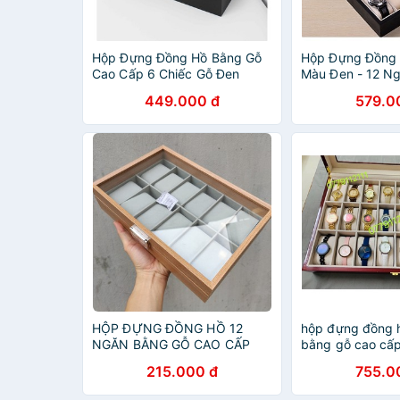
Hộp Đựng Đồng Hồ Bằng Gỗ
Hộp Đựng Đồng
Cao Cấp 6 Chiếc Gỗ Đen
Màu Đen - 12 N
449.000 đ
579.0
HỘP ĐỰNG ĐỒNG HỒ 12
hộp đựng đồng h
NGĂN BẰNG GỖ CAO CẤP
bằng gỗ cao cấ
215.000 đ
755.0