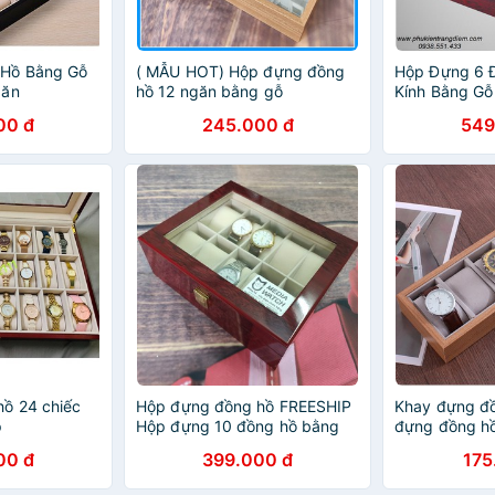
 Hồ Bằng Gỗ
( MẪU HOT) Hộp đựng đồng
Hộp Đựng 6 
găn
hồ 12 ngăn bằng gỗ
Kính Bằng Gỗ
00 đ
245.000 đ
549
ồ 24 chiếc
Hộp đựng đồng hồ FREESHIP
Khay đựng đồ
p
Hộp đựng 10 đồng hồ bằng
đựng đồng hồ
gỗ màu đỏ đun bên trong
gỗ sang trọn
00 đ
399.000 đ
175
bằng nhung ảnh thật