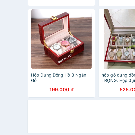
Hộp Đựng Đồng Hồ 3 Ngăn
hộp gỗ đựng đồ
Gỗ
TRỌNG. Hộp đự
12 ngăn vỏ Gỗ c
199.000 đ
525.0
ship