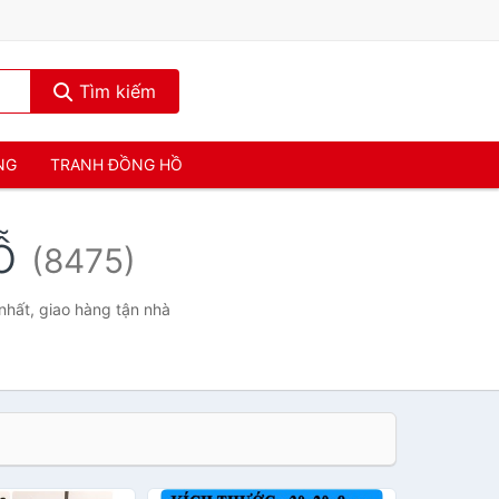
Tìm kiếm
NG
TRANH ĐỒNG HỒ
gỗ
(8475)
nhất, giao hàng tận nhà