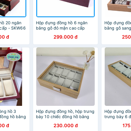
hồ 20 ngăn
Hộp đựng đồng hồ 6 ngăn
Hộp đựng đồ
 cấp - SKW66
bằng gỗ đỏ mận cao cấp
bằng gỗ sang
S660
00 đ
299.000 đ
250
ồng hồ 3
Hộp đựng đồng hồ, hộp trưng
Hộp đựng đồ
đồng hồ bằng
bày 10 chiếc đồng hồ bằng
trưng bày 6 
12x9cm
gỗ nâu sang trọng
cao cấp
00 đ
230.000 đ
175