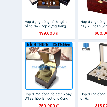
Hộp đựng đồng hồ 6 ngăn
Hộp đựng đồng h
bằng da - hộp đựng trang
bày 20 ngăn (2 
sức
phủ sơn đỏ cao 
199.000 đ
600.0
Hộp đựng đồng hồ cơ ,1 xoay
Hộp đựng đồng 
W138 hộp lên cót cho đồng
chiếc
hồ tự động bằng gỗ cao cấp
750.000 đ
315.0