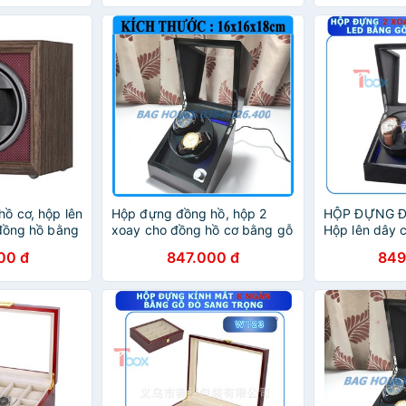
ồ cơ, hộp lên
Hộp đựng đồng hồ, hộp 2
HỘP ĐỰNG 
 đồng hồ bằng
xoay cho đồng hồ cơ bằng gỗ
Hộp lên dây c
ng
cao cấp, có đèn LED
động bằng g
00 đ
847.000 đ
849