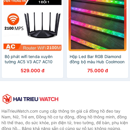
Bộ phát wifi tenda xuyên
Hộp Led Bar RGB Diamond
tường AC5 V3 AC7 AC10
đồng bộ màu Hub Coolmoon
AC11 AC23 - modem wifi
độ dài 28cm
529.000 đ
75.000 đ
kích sóng router nối sóng
khuếch đại - vienthonghn
HaiTrieuWatch.com cung cấp thông tin giá cả đồng hồ đeo tay
Nam, Nữ, Trẻ em, Đồng hồ cơ tự động, đồng hồ thông minh, đồng
hồ thể thao, đo sức khỏe, pin điện tử, treo tường, để bàn, phụ kiện
đồng hồ... Bằng khả năng sẵn có cùng sự nỗ lực không ngừng,