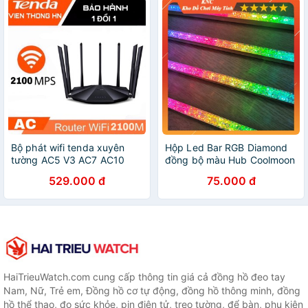
Bộ phát wifi tenda xuyên
Hộp Led Bar RGB Diamond
tường AC5 V3 AC7 AC10
đồng bộ màu Hub Coolmoon
AC11 AC23 - modem wifi
độ dài 28cm
529.000 đ
75.000 đ
kích sóng router nối sóng
khuếch đại - vienthonghn
HaiTrieuWatch.com cung cấp thông tin giá cả đồng hồ đeo tay
Nam, Nữ, Trẻ em, Đồng hồ cơ tự động, đồng hồ thông minh, đồng
hồ thể thao, đo sức khỏe, pin điện tử, treo tường, để bàn, phụ kiện