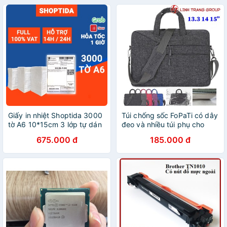
Giấy in nhiệt Shoptida 3000
Túi chống sốc FoPaTi có dây
tờ A6 10*15cm 3 lớp tự dán
đeo và nhiều túi phụ cho
chống nước, sử dụng cho
MacBook, laptop Oz42
675.000 đ
185.000 đ
máy in