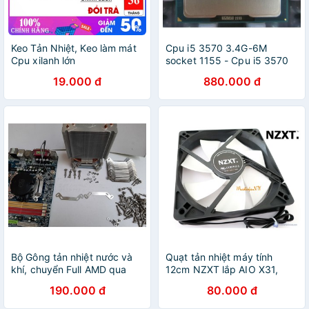
Keo Tản Nhiệt, Keo làm mát
Cpu i5 3570 3.4G-6M
Cpu xilanh lớn
socket 1155 - Cpu i5 3570
kèm keo tản nhiệt
19.000 đ
880.000 đ
Bộ Gông tản nhiệt nước và
Quạt tản nhiệt máy tính
khí, chuyển Full AMD qua
12cm NZXT lắp AIO X31,
Intel và ngược lại
Arctic F12 PWM - Hiệu năng
190.000 đ
80.000 đ
cực cao, trục Hydro
Dynamic