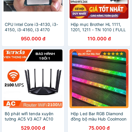
CPU Intel Core i3-4130, i3-
Hộp mực Brother HL 1111,
4150, i3-4160, i3 4170
1201, 1211 - TN 1010 ( FULL
Socket 1150 hỗ trợ dòng
HỘP) CÓ NÚT ĐỔ MỰC DỄ
950.000 đ
110.000 đ
Main H81, B85, Z87,
DÀNG NẠP LẠI MỰC
Z97...Tặng keo tản nhiệt !
Bộ phát wifi tenda xuyên
Hộp Led Bar RGB Diamond
tường AC5 V3 AC7 AC10
đồng bộ màu Hub Coolmoon
AC11 AC23 - modem wifi
độ dài 28cm
529.000 đ
75.000 đ
kích sóng router nối sóng