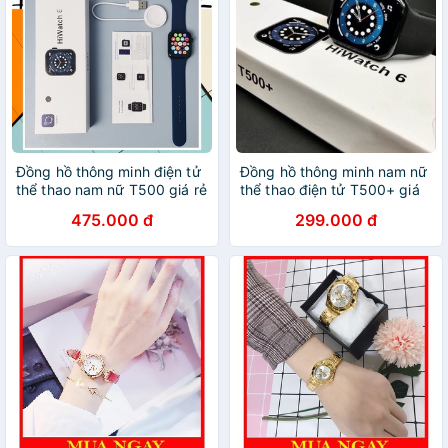
Đồng hồ thông minh điện tử
Đồng hồ thông minh nam nữ
thể thao nam nữ T500 giá rẻ
thể thao điện tử T500+ giá
tích hợp nhiều chức năng đi
rẻ tích hợp nhiều chức năng
475.000 đ
299.000 đ
kèm chống nước phiên bản
đi kèm chống nước phiên
giới hạn
bản giới hạn