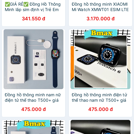
✅GIÁ RẺ✅ Đồng Hồ Thông
Đồng hồ thông minh XIAOMI
Minh lắp sim định vị Trẻ Em
Mi Watch XMWT01 ESIM LTE
Y88 - Y92 WIFI + Chống
vòng đeo tay sức khoẻ thể
341.550 đ
3.170.000 đ
Nước, Chụp Ảnh, Nghe Gọi
thao cho nam nữ chống
+ Bh 3 tháng
nước lắp sim giá rẻ
Đồng hồ thông minh nam nữ
Đồng hồ thông minh điện tử
điện tử thể thao T500+ giá
thể thao nam nữ T500+ giá
rẻ tích hợp nhiều chức năng
rẻ tích hợp nhiều chức năng
475.000 đ
475.000 đ
đi kèm chống nước phiên
đi kèm chống nước phiên
bản giới hạn
bản giới hạn