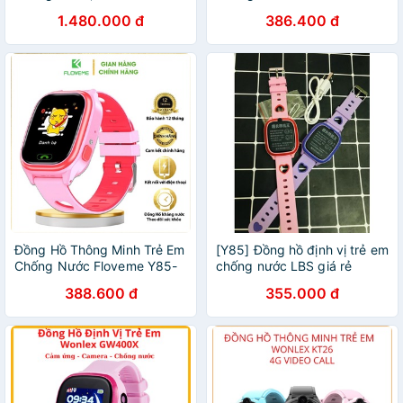
Ứng Thông Minh Chính Hãng
Tiếng Việt- Pin Khỏe Giá
1.480.000 đ
386.400 đ
Wonlex KT25 KT26 Cao Cấp
Siêu Rẻ - Định vị bằng công
Giá Rẻ
nghệ LBS
Đồng Hồ Thông Minh Trẻ Em
[Y85] Đồng hồ định vị trẻ em
Chống Nước Floveme Y85-
chống nước LBS giá rẻ
Tiếng Việt- Pin Khỏe Giá
fullbox
388.600 đ
355.000 đ
Siêu Rẻ - Định vị bằng công
nghệ LBS