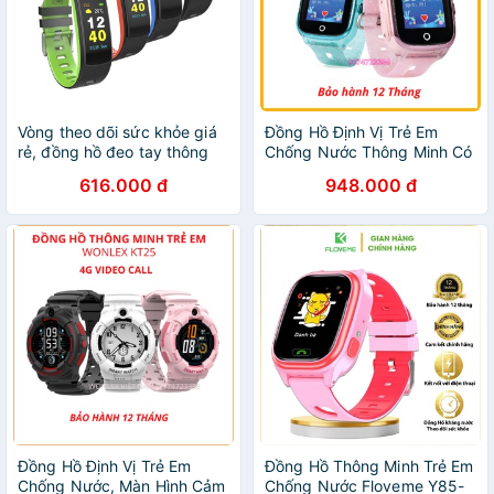
Vòng theo dõi sức khỏe giá
Đồng Hồ Định Vị Trẻ Em
rẻ, đồng hồ đeo tay thông
Chống Nước Thông Minh Có
minh theo dõi sức khỏe
Camera, Báo Rung Chính
616.000 đ
948.000 đ
Iwown i6 hrc, chống nước
Hãng Wonlex KT01 Cao Cấp
Giá Rẻ
Đồng Hồ Định Vị Trẻ Em
Đồng Hồ Thông Minh Trẻ Em
Chống Nước, Màn Hình Cảm
Chống Nước Floveme Y85-