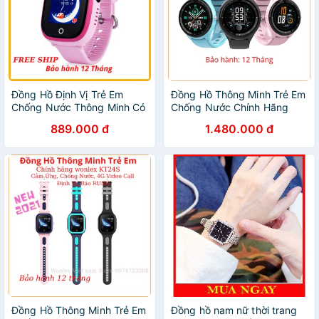
Đồng Hồ Định Vị Trẻ Em
Đồng Hồ Thông Minh Trẻ Em
Chống Nước Thông Minh Có
Chống Nước Chính Hãng
Camera, Màn Hình Cảm
Wonlex,Gắn SIM Nghe Gọi,
889.000 đ
1.480.000 đ
Ứng, Chính Hãng Wonlex
Cảm Ứng, Định Vị, Video Call
GW400X Cao Cấp Giá Rẻ
4G Giá Rẻ KT26
Đồng Hồ Thông Minh Trẻ Em
Đồng hồ nam nữ thời trang