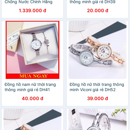
Chống Nước Chính Hãng
thông minh giá rẻ DH39
Wonlex KT24S, VIDEO CALL,
1.339.000 đ
20.000 đ
Có Gắn SIM Nghe Gọi, Định
Vị, Cảm Ứng Giá Rẻ
Đồng hồ nam nữ thời trang
Đồng hồ nữ thời trang thông
thông minh giá rẻ DH41
minh Viconi giá rẻ DH52
40.000 đ
39.000 đ