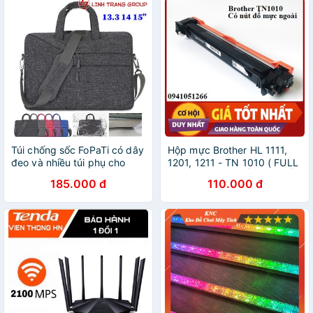
Túi chống sốc FoPaTi có dây
Hộp mực Brother HL 1111,
đeo và nhiều túi phụ cho
1201, 1211 - TN 1010 ( FULL
MacBook, laptop Oz42
HỘP) CÓ NÚT ĐỔ MỰC DỄ
185.000 đ
110.000 đ
DÀNG NẠP LẠI MỰC