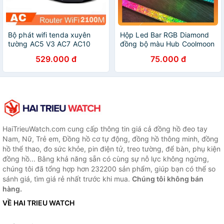
Bộ phát wifi tenda xuyên
Hộp Led Bar RGB Diamond
tường AC5 V3 AC7 AC10
đồng bộ màu Hub Coolmoon
AC11 AC23 - modem wifi
độ dài 28cm
529.000 đ
75.000 đ
kích sóng router nối sóng
khuếch đại - vienthonghn
HaiTrieuWatch.com cung cấp thông tin giá cả đồng hồ đeo tay
Nam, Nữ, Trẻ em, Đồng hồ cơ tự động, đồng hồ thông minh, đồng
hồ thể thao, đo sức khỏe, pin điện tử, treo tường, để bàn, phụ kiện
đồng hồ... Bằng khả năng sẵn có cùng sự nỗ lực không ngừng,
chúng tôi đã tổng hợp hơn 232200 sản phẩm, giúp bạn có thể so
sánh giá, tìm giá rẻ nhất trước khi mua.
Chúng tôi không bán
hàng.
VỀ HAI TRIEU WATCH