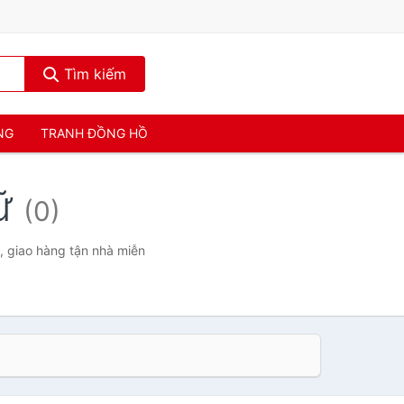
Tìm kiếm
NG
TRANH ĐỒNG HỒ
nữ
(0)
t, giao hàng tận nhà miễn