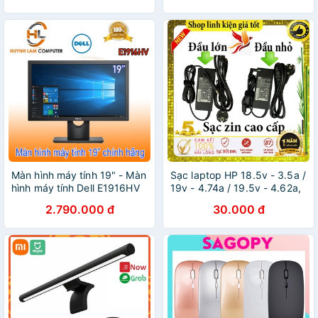
Màn hình máy tính 19" - Màn
Sạc laptop HP 18.5v - 3.5a /
hình máy tính Dell E1916HV
19v - 4.74a / 19.5v - 4.62a,
19Inch
65w - 90w Zin cao cấp -
2.790.000 đ
30.000 đ
Sạc hp - sạc máy tính hp