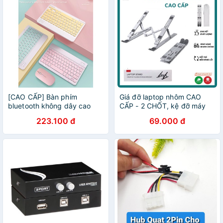
[CAO CẤP] Bàn phím
Giá đỡ laptop nhôm CAO
bluetooth không dây cao
CẤP - 2 CHỐT, kệ đỡ máy
cấp, 10 inch, siêu mỏng, sạc
tính bảng, macbook, ipad
223.100 đ
69.000 đ
USB, dùng cho Máy
tản nhiệt, gấp gọn tiện , chịu
tính/Máy tính bảng/Điện
lực siêu tốt
thoại