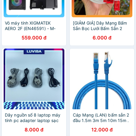
Vỏ máy tính XIGMATEK
[GIẢM GIÁ] Dây Mạng Bấm
AERO 2F (EN46591) - M-
Sẵn Bọc Lưới Bấm Sẵn 2
ATX, 1 SIDE TEMPERED
Đầu Cat5 - Máy Tính 2T
559.000 đ
6.000 đ
GLASS, 2 FAN X20F
Dây nguồn số 8 laptop máy
Cáp Mạng (LAN) bấm sẵn 2
tính pc adapter laptop sạc
đầu 1.5m 3m 5m 10m 15m .
laptop 2 chấu LUVIBA DN08
Vi Tính Quốc Duy
8.000 đ
12.000 đ