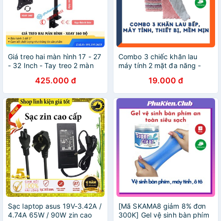
Giá treo hai màn hình 17 - 27
Combo 3 chiếc khăn lau
- 32 Inch - Tay treo 2 màn
máy tính 2 mặt đa năng -
hình máy tính - Xoay 360 độ
thấm hút nước tốt - mềm
425.000 đ
19.000 đ
mịn, kháng khuẩn
Sạc laptop asus 19V-3.42A /
[Mã SKAMA8 giảm 8% đơn
4.74A 65W / 90W zin cao
300K] Gel vệ sinh bàn phím