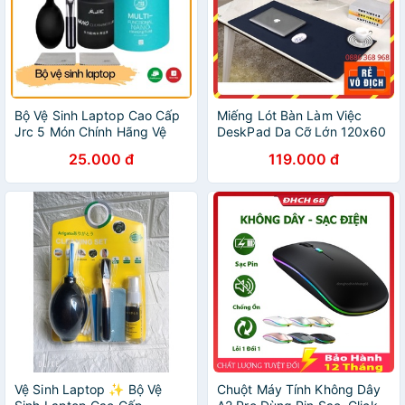
Bộ Vệ Sinh Laptop Cao Cấp
Miếng Lót Bàn Làm Việc
Jrc 5 Món Chính Hãng Vệ
DeskPad Da Cỡ Lớn 120x60
Sinh Laptop, Điện Thoại,
Kiêm Bàn Di Chuột Máy Tính
25.000 đ
119.000 đ
Máy Ảnh, Màn Hình Máy
Mouse Pad Chống Nước
Tính
Cao Cấp
Vệ Sinh Laptop ✨ Bộ Vệ
Chuột Máy Tính Không Dây