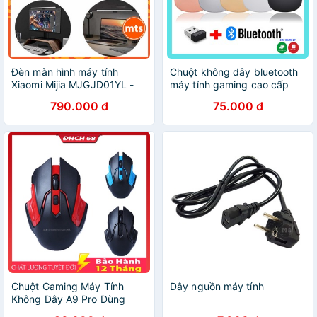
Đèn màn hình máy tính
Chuột không dây bluetooth
Xiaomi Mijia MJGJD01YL -
máy tính gaming cao cấp
Mijia Display Hanging Lamp
S108 Pin sạc, đèn Led,
790.000 đ
75.000 đ
LED cao cấp chính hãng -
chuột laptop blutooth tốt
Minh Tín Shop
như Logitech
Chuột Gaming Máy Tính
Dây nguồn máy tính
Không Dây A9 Pro Dùng
Cực Thích Chơi Cực Đã Cao