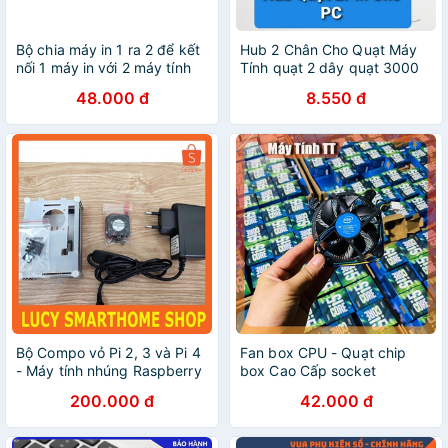
Bộ chia máy in 1 ra 2 để kết
Hub 2 Chân Cho Quạt Máy
nối 1 máy in với 2 máy tính
Tính quạt 2 dây quạt 3000
VòngCổng kết nối quạt 2
48.000 đ
8.550 đ
chân cho nguồn ATX
Bộ Compo vỏ Pi 2, 3 và Pi 4
Fan box CPU - Quạt chip
- Máy tính nhúng Raspberry
box Cao Cấp socket
775/1155/1150 - Máy Tính
200.000 đ
42.000 đ
TT