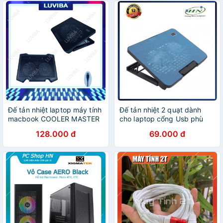
Đế tản nhiệt laptop máy tính
Đế tản nhiệt 2 quạt dành
macbook COOLER MASTER
cho laptop cổng Usb phù
N99 17 inch 2 quạt LUVIBA
hợp máy tính xách tay
128.000 đ
69.000 đ
TN99