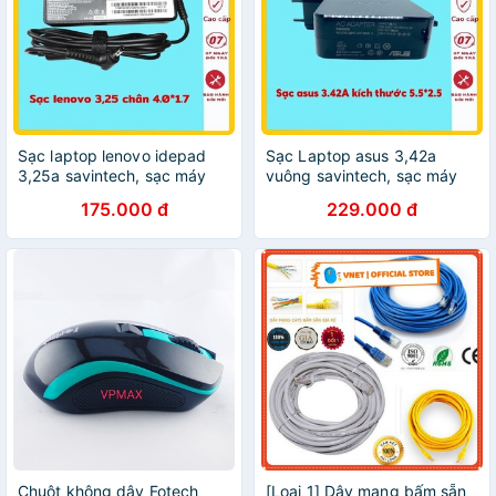
Sạc laptop lenovo idepad
Sạc Laptop asus 3,42a
3,25a savintech, sạc máy
vuông savintech, sạc máy
tính lenovo 65w zin cao cấp
tính asus 65w zin cao cấp
175.000 đ
229.000 đ
chân cắm 4.0*1.7 bảo hành
chân cắm 5.5*2.5,bảo hành
12 tháng
12 tháng
Chuột không dây Fotech
[Loại 1] Dây mạng bấm sẵn