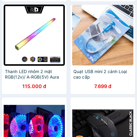
Thanh LED nhôm 2 mặt
Quạt USB mini 2 cánh Loại
RGB(12v)/ A-RGB(5V) Aura
cao cấp
SYNC trang trí máy tính
115.000 đ
7.699 đ