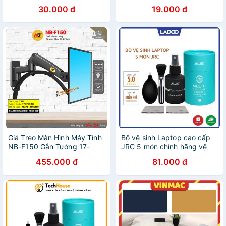
cấp - sạc máy tính asus -
máy tính Super clean ( loại
30.000 đ
19.000 đ
sạc asus chân to / chân
xanh nước biển cao cấp )
thường
Giá Treo Màn Hình Máy Tính
Bộ vệ sinh Laptop cao cấp
NB-F150 Gắn Tường 17-
JRC 5 món chính hãng vệ
27Inch -Tải trọng 2-7Kg -
sinh Laptop, Điện thoại, Máy
455.000 đ
81.000 đ
Xoay Màn 360 Độ
ảnh, Màn hình máy tính