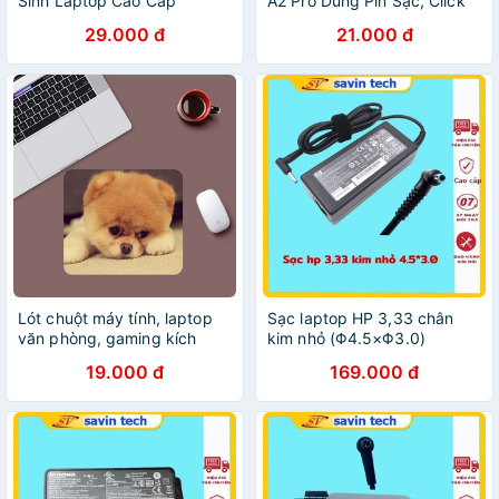
Sinh Laptop Cao Cấp
A2 Pro Dùng Pin Sạc, Click
Arigato 6 in 1 cho Máy tính
Không Gây Tiếng Ồn, Hàng
29.000 đ
21.000 đ
Macbook Máy ảnh Màn hình
Cao Cấp Bảo Hành 1 Năm
Lót chuột máy tính, laptop
Sạc laptop HP 3,33 chân
văn phòng, gaming kích
kim nhỏ (Φ4.5×Φ3.0)
thước tiêu chuẩn cao cấp,
savintech, sạc máy tính hp
19.000 đ
169.000 đ
giá tốt, độ bền cao, hình ảnh
65w zin cao cấp bảo hành
đẹp
12 tháng