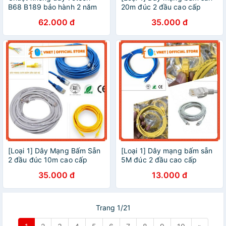
B68 B189 bảo hành 2 năm
20m đúc 2 đầu cao cấp
dùng cho máy tính laptop hỗ
62.000 đ
35.000 đ
trợ android tivi tv box
[Loại 1] Dây Mạng Bấm Sẵn
[Loại 1] Dây mạng bấm sẵn
2 đầu đúc 10m cao cấp
5M đúc 2 đầu cao cấp
35.000 đ
13.000 đ
Trang 1/21