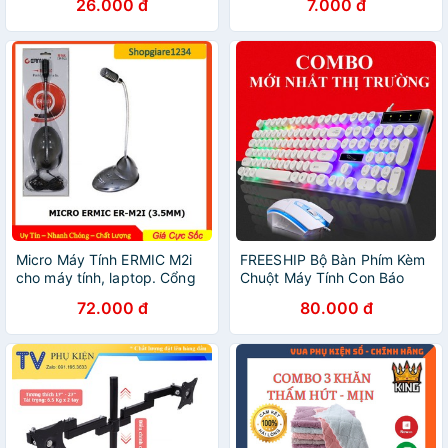
26.000 đ
7.000 đ
Cấp Bảo Hành 12 Tháng
Micro Máy Tính ERMIC M2i
FREESHIP Bộ Bàn Phím Kèm
cho máy tính, laptop. Cổng
Chuột Máy Tính Con Báo
3.5mm tự nhận
G21 Version 2 Có LED 7 Màu
72.000 đ
80.000 đ
Ấn Tượng