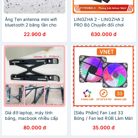
Ăng Ten antenna mini wifi
LINGZHA 2 - LINGZHA 2
bluetooth 2 băng tần cho
PRO Bộ Chuyển đổi chơi
máy tính bàn, itx
game bàn phím chuột dành
22.900 đ
630.000 đ
cho điện thoại máy tính
bảng
Giá đỡ laptop, máy tính
[Siêu Phẩm] Fan Led 33
bảng, macbook nhiều cấp
Bóng / Fan led RGB Làm Mát
độ chỉnh chiều cao, gấp gọn
Cho Case Máy Tính cao cấp
80.000 đ
35.000 đ
khi dùng