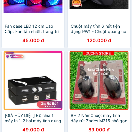
Fan case LED 12 cm Cao
Chuột máy tính 6 nút tiện
Cấp. Fan tản nhiệt. trang trí
dụng PW1 - Chuột quang có
cho case máy tính, pc
dây cao cấp - Bền và độ
45.000 đ
120.000 đ
gaming
nhạy cao
[GIÁ HỦY DIỆT] Bộ chia 1
BH 2 NămChuột máy tính
máy in 1-2 hai máy tính dùng
dây rút Zades M215 nhỏ gọn
chung 1 máy in
sài siêu bền bảo hành rất dài
49.000 đ
89.000 đ