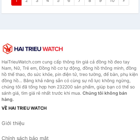
1
2
3
4
5
6
7
8
9
10
»
HaiTrieuWatch.com cung cấp thông tin giá cả đồng hồ đeo tay
Nam, Nữ, Trẻ em, Đồng hồ cơ tự động, đồng hồ thông minh, đồng
hồ thể thao, đo sức khỏe, pin điện tử, treo tường, để bàn, phụ kiện
đồng hồ... Bằng khả năng sẵn có cùng sự nỗ lực không ngừng,
chúng tôi đã tổng hợp hơn 232200 sản phẩm, giúp bạn có thể so
sánh giá, tìm giá rẻ nhất trước khi mua.
Chúng tôi không bán
hàng.
VỀ HAI TRIEU WATCH
Giới thiệu
Chính sách bảo mật