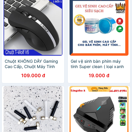
Chuột KHÔNG DÂY Gaming
Gel vệ sinh bàn phím máy
Cao Cấp, Chuột Máy Tính
tính Super clean ( loại xanh
Laptop QUEEN-5 Chất Từng
nước biển cao cấp )
109.000 đ
19.000 đ
Centimet