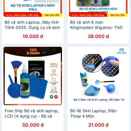
Bộ vệ sinh Laptop, Máy tính
Bộ vệ sinh 6 món
TIKA-5555. Dụng cụ vệ sinh
Kingmaster/ Arigatoo- Thổi
laptop, điện thoại, LCD, Ipad
bay bụi bẩn, vệ sinh màn
19.000 đ
38.000 đ
tiện lợi
hình LCD cho TV, Máy tính
Free Ship Bộ vệ sinh laptop,
Bô Vệ Sinh Laptop, Điện
LCD (4 dụng cụ) - Bộ vệ
Thoại 4 Món
sinh 4 món Bàn Phím PC
50.000 đ
21.000 đ
Xanh Official