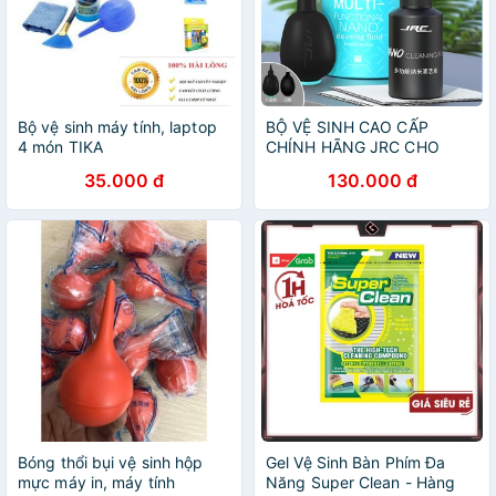
Bộ vệ sinh máy tính, laptop
BỘ VỆ SINH CAO CẤP
4 món TIKA
CHÍNH HÃNG JRC CHO
555.shopphukienvtq
MACBOOK/LAPTOP
35.000 đ
130.000 đ
Bóng thổi bụi vệ sinh hộp
Gel Vệ Sinh Bàn Phím Đa
mực máy in, máy tính
Năng Super Clean - Hàng