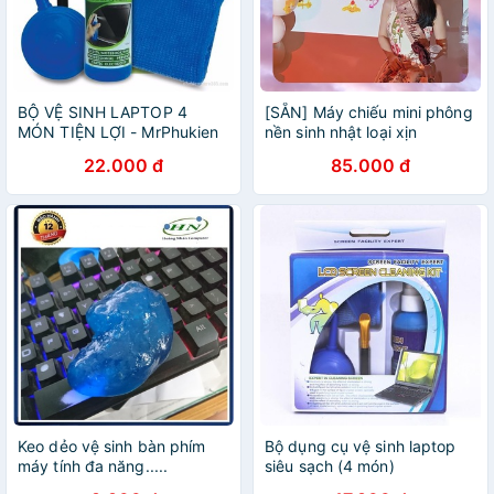
BỘ VỆ SINH LAPTOP 4
[SẴN] Máy chiếu mini phông
MÓN TIỆN LỢI - MrPhukien
nền sinh nhật loại xịn
22.000 đ
85.000 đ
Keo dẻo vệ sinh bàn phím
Bộ dụng cụ vệ sinh laptop
máy tính đa năng.....
siêu sạch (4 món)