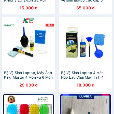
PHÍM SIÊU SẠCH SẼ MỌI
vệ sinh laptop cao cấp 6
NGÕ NGÁCH
món
15.000 đ
65.000 đ
Bộ Vệ Sinh Laptop, Máy Ảnh
Bộ Vệ Sinh Laptop 4 Món -
King Master 4 Món và 6 Món
Hộp Lau Chùi Máy Tính 4
món
29.000 đ
18.000 đ