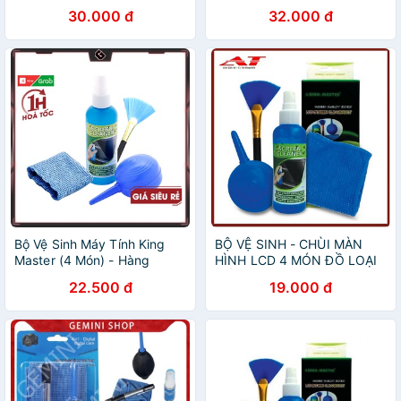
Chính Hãng
30.000 đ
32.000 đ
Bộ Vệ Sinh Máy Tính King
BỘ VỆ SINH - CHÙI MÀN
Master (4 Món) - Hàng
HÌNH LCD 4 MÓN ĐỒ LOẠI
Chính Hãng
TỐT
22.500 đ
19.000 đ