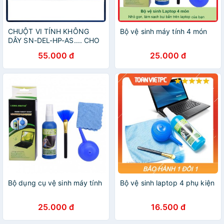
CHUỘT VI TÍNH KHÔNG
Bộ vệ sinh máy tính 4 món
DÂY SN-DEL-HP-AS.... CHO
VĂN PHÒNG VÀ HỌC SINH
55.000 đ
25.000 đ
SINH VIÊN
Bộ dụng cụ vệ sinh máy tính
Bộ vệ sinh laptop 4 phụ kiện
25.000 đ
16.500 đ