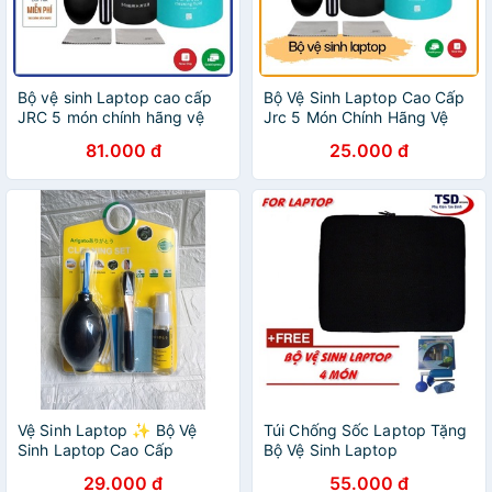
Bộ vệ sinh Laptop cao cấp
Bộ Vệ Sinh Laptop Cao Cấp
JRC 5 món chính hãng vệ
Jrc 5 Món Chính Hãng Vệ
sinh Laptop, Điện thoại, Máy
Sinh Laptop, Điện Thoại,
81.000 đ
25.000 đ
ảnh, Màn hình máy tính
Máy Ảnh, Màn Hình Máy
Tính
Vệ Sinh Laptop ✨ Bộ Vệ
Túi Chống Sốc Laptop Tặng
Sinh Laptop Cao Cấp
Bộ Vệ Sinh Laptop
Arigato 6 in 1 cho Máy tính
29.000 đ
55.000 đ
Macbook Máy ảnh Màn hình