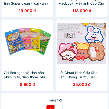
tính Super clean ( loại xanh
Macbook, Máy ảnh Cao Cấp
nước biển cao cấp )
- Hàng Nhập Khẩu - Chính
19.000 đ
118.000 đ
Hãng JRC
Gel làm sạch vệ sinh bàn
Lót Chuột Hình Gấu Xinh
phím, ô tô, điện thoại, bụi
Xắn, Chống Trượt, Tiện
bẩn, laptop trọng lượng
Dụng, Dễ Dàng Vệ Sinh,
8.900 đ
35.000 đ
80gram
Hàng Có Sẵn
Trang 1/2