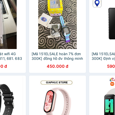
t wifi 4G
[Mã 151ELSALE hoàn 7% đơn
[Mã 151ELSA
11, 681. 683
300K] đồng hồ đv thông minh
300K] Định vị
Df28( vòng đeo nhỏ gọn).
mới pin 7 ng
0 đ
450.000 đ
590
chống nước 