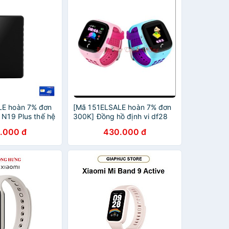
LE hoàn 7% đơn
[Mã 151ELSALE hoàn 7% đơn
 N19 Plus thế hệ
300K] Đồng hồ định vi df28
ày - Nam châm
chống nước nghe gọi 2 chiều
.000 đ
430.000 đ
App ANTRIP