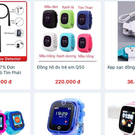
 7% Đơn
Đồng hồ đv trẻ em Q50
Kẹp sạc đồng 
Dò Tìm Phát
y Trộm, Định
000 đ
220.000 đ
36
i Âm Nghe
 K68