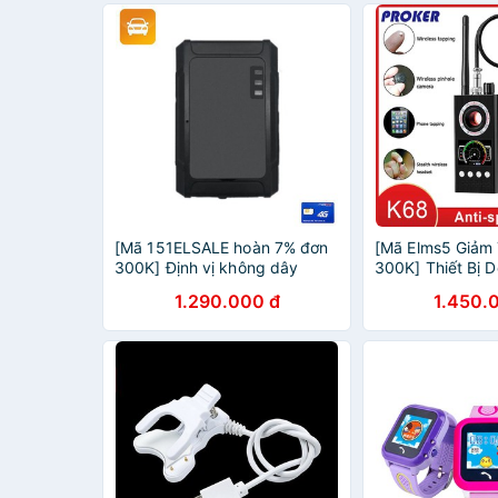
[Mã 151ELSALE hoàn 7% đơn
[Mã Elms5 Giảm
300K] Định vị không dây
300K] Thiết Bị 
Protrack VT03F pin siêu
Hiện Camera Qua
1.290.000 đ
1.450.
khủng - A9 Plus Có nam châm
Vị Gps, Máy Gh
và chống nước
Trộm, Nghe Lén