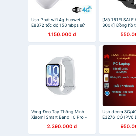
Usb Phát wifi 4g huawei
[Mã 151ELSALE 
E8372 tốc độ 150mbps sử
300K] Đồng hồ t
dụng đa mạng
em HW11 – chốn
1.150.000 đ
550.0
vị GPS
Vòng Đeo Tay Thông Minh
Usb dcom 3G/4
Xiaomi Smart Band 10 Pro -
E3276 CÓ IPV6
GiaPhucStore | Hàng Chính
MẠNG VÀ ĐỔI IP,
2.390.000 đ
950.0
Hãng
Simstore