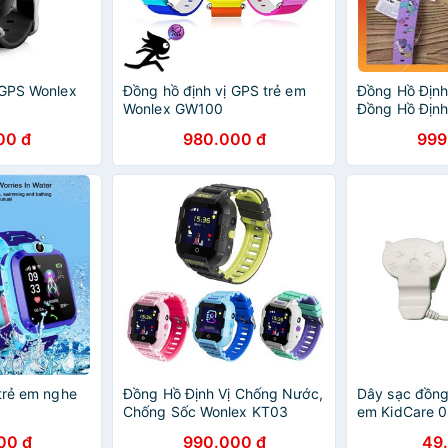
 GPS Wonlex
Đồng hồ định vị GPS trẻ em
Đồng Hồ Định
)
Wonlex GW100
Đồng Hồ Định
Có Video Call
00 đ
980.000 đ
999
Toàn Chính X
 trẻ em nghe
Đồng Hồ Định Vị Chống Nước,
Dây sạc đồng 
Chống Sốc Wonlex KT03
em KidCare 
00 đ
990.000 đ
49