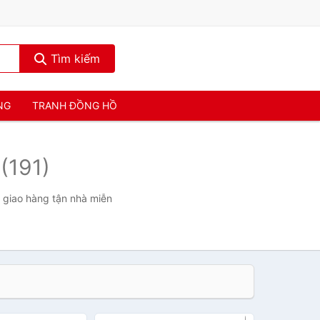
Tìm kiếm
NG
TRANH ĐỒNG HỒ
7
(191)
, giao hàng tận nhà miễn