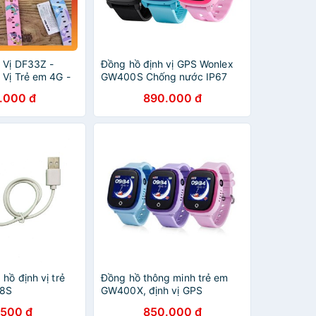
 Vị DF33Z -
Đồng hồ định vị GPS Wonlex
 Vị Trẻ em 4G -
GW400S Chống nước IP67
 - Định Vị GPS An
.000 đ
890.000 đ
ác Nhất
hồ định vị trẻ
Đồng hồ thông minh trẻ em
08S
GW400X, định vị GPS
.500 đ
850.000 đ