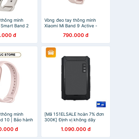
 thông minh
Vòng đeo tay thông minh
 Smart Band 2
Xiaomi Mi Band 9 Active -
ng chính hãng
GiaPhucStore | Hàng Chính
.000 đ
790.000 đ
Hãng
 thông minh
[Mã 151ELSALE hoàn 7% đơn
nd 10 | Bảo hành
300K] Định vị không dây
h hãng -
Protrack VT03D pin chờ 15
0.000 đ
1.090.000 đ
 | Hàng Chính
ngày - Có nam châm và
chống nước