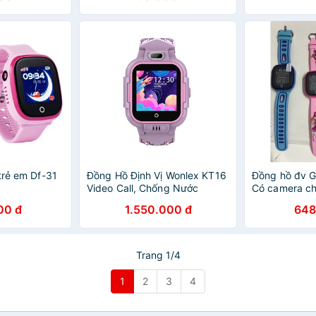
trẻ em Df-31
Đồng Hồ Định Vị Wonlex KT16
Đồng hồ đv 
Video Call, Chống Nước
Có camera c
00 đ
1.550.000 đ
648
Trang 1/4
1
2
3
4