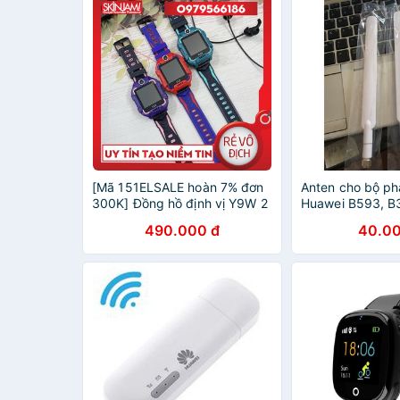
[Mã 151ELSALE hoàn 7% đơn
Anten cho bộ phá
300K] Đồng hồ định vị Y9W 2
Huawei B593, B3
camera 2020
490.000 đ
40.00