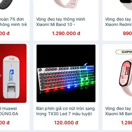
hoàn 7% đơn
Vòng đeo tay thông minh
Vòng đeo tay
hông minh trẻ
Xiaomi Mi Band 10 -
Xiaomi Redmi
g nước, định
GiaPhucStore | Hàng Chính
M2225B1 - Hà
00 đ
1.290.000 đ
990
Hãng
G Huawei
Bàn phím giả cơ nút tròn sang
Vòng đeo tay
 DÙNG ĐA
trong TX30 Led 7 màu tuyệt
Xiaomi Mi Ba
 Dcom ipv6 -
đẹp
12 tháng chín
00 đ
120.000 đ
1.29
GiaPhucStore
Hãng