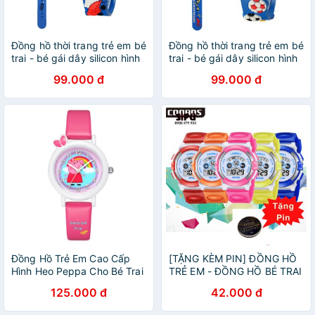
Đồng hồ thời trang trẻ em bé
Đồng hồ thời trang trẻ em bé
trai - bé gái dây silicon hình
trai - bé gái dây silicon hình
siêu xe PKHRTE020-Xe
trái banh PKHRTE020-Banh
99.000 đ
99.000 đ
Đồng Hồ Trẻ Em Cao Cấp
[TẶNG KÈM PIN] ĐỒNG HỒ
Hình Heo Peppa Cho Bé Trai
TRẺ EM - ĐỒNG HỒ BÉ TRAI
Bé Gái _ Shop Chuyên Sỉ
BÉ GÁI COOBOS 0919 ĐÈN
125.000 đ
42.000 đ
LED 7 MÀU