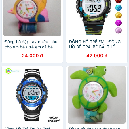
Đồng hồ đập tay nhiều mẫu
ĐỒNG HỒ TRẺ EM - ĐỒNG
cho em bé / trẻ em cả bé
HỒ BÉ TRAI BÉ GÁI THỂ
trai và bé gái
THAO 1015
24.000 đ
42.000 đ
Đồng Hồ Trẻ Em Bé Trai
Đồng hồ đập tay dành cho