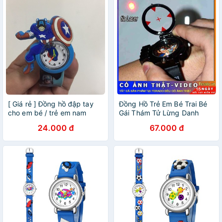
[ Giá rẻ ] Đồng hồ đập tay
Đồng Hồ Trẻ Em Bé Trai Bé
cho em bé / trẻ em nam
Gái Thám Tử Lừng Danh
nhiều mẫu mã
Conan Đeo Tay Bắn Laser
24.000 đ
67.000 đ