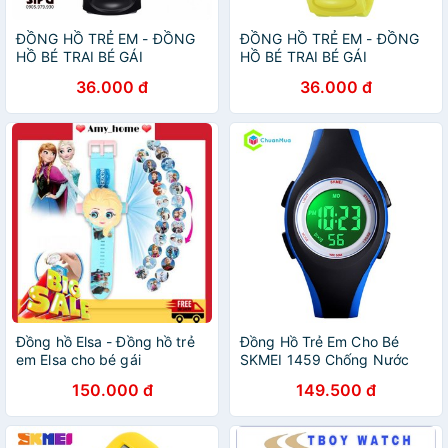
ĐỒNG HỒ TRẺ EM - ĐỒNG
ĐỒNG HỒ TRẺ EM - ĐỒNG
HỒ BÉ TRAI BÉ GÁI
HỒ BÉ TRAI BÉ GÁI
COOBOS 0119 ĐEN ĐÈN
COOBOS 0919 VÀNG ĐÈN
36.000 đ
36.000 đ
LED 7 MÀU
LED 7 MÀU
Đồng hồ Elsa - Đồng hồ trẻ
Đồng Hồ Trẻ Em Cho Bé
em Elsa cho bé gái
SKMEI 1459 Chống Nước
150.000 đ
149.500 đ