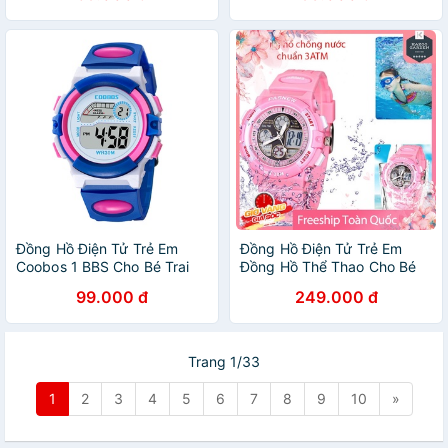
Đồng Hồ Điện Tử Trẻ Em
Đồng Hồ Điện Tử Trẻ Em
Coobos 1 BBS Cho Bé Trai
Đồng Hồ Thể Thao Cho Bé
Và Bé Gái Phong cách teen,
PASNEW
99.000 đ
249.000 đ
món quà bé yêu thích
Trang 1/33
1
2
3
4
5
6
7
8
9
10
»