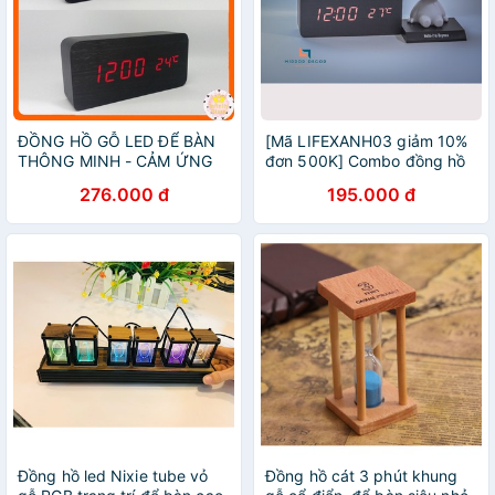
ĐỒNG HỒ GỖ LED ĐỂ BÀN
[Mã LIFEXANH03 giảm 10%
THÔNG MINH - CẢM ỨNG
đơn 500K] Combo đồng hồ
ÂM THANH INFINY DECOR
gỗ Led để bàn + Baymax
276.000 đ
195.000 đ
Đồng hồ led Nixie tube vỏ
Đồng hồ cát 3 phút khung