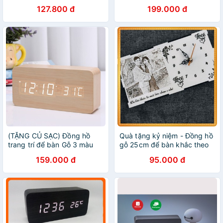
Phát Ra Tiếng Ồn, Kim Trôi,
nhiệt độ phòng điện tử bằng
127.800 đ
199.000 đ
Mặt Kính Sang Trọng, Vừa
gỗ đèn led để bàn + Tặng
Để Bàn Vừa Trang Trí
Pin
(TẶNG CỦ SẠC) Đồng hồ
Quà tặng kỷ niệm - Đồng hồ
trang trí để bàn Gỗ 3 màu
gỗ 25cm để bàn khắc theo
ĐEN-VÀNG-GỖ - DH003 -
yêu cầu
159.000 đ
95.000 đ
CÓ CỦ SẠC