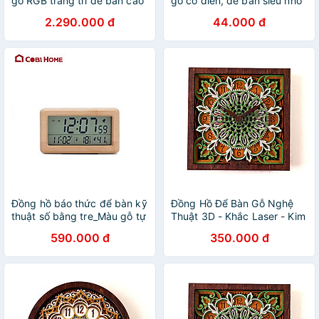
gỗ RGB trang trí để bàn cao
gỗ cổ điển, để bàn siêu nhỏ
cấp
gọn
2.290.000 đ
44.000 đ
Đồng hồ báo thức để bàn kỹ
Đồng Hồ Để Bàn Gỗ Nghệ
thuật số bằng tre_Màu gỗ tự
Thuật 3D - Khắc Laser - Kim
nhiên
Trôi Không Ồn
590.000 đ
350.000 đ