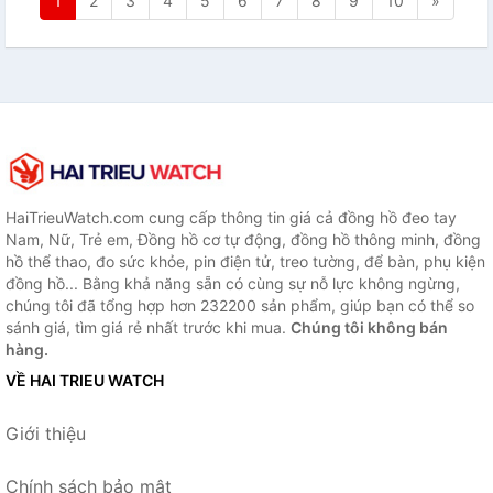
1
2
3
4
5
6
7
8
9
10
»
HaiTrieuWatch.com cung cấp thông tin giá cả đồng hồ đeo tay
Nam, Nữ, Trẻ em, Đồng hồ cơ tự động, đồng hồ thông minh, đồng
hồ thể thao, đo sức khỏe, pin điện tử, treo tường, để bàn, phụ kiện
đồng hồ... Bằng khả năng sẵn có cùng sự nỗ lực không ngừng,
chúng tôi đã tổng hợp hơn 232200 sản phẩm, giúp bạn có thể so
sánh giá, tìm giá rẻ nhất trước khi mua.
Chúng tôi không bán
hàng.
VỀ HAI TRIEU WATCH
Giới thiệu
Chính sách bảo mật