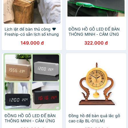
Lịch lật để bàn thủ công ❤️
ĐỒNG HỒ GỖ LED ĐỂ BÀN
Freship-có sẵn lịch số khung
THÔNG MINH - CẢM ỨNG
gỗ- Lịch để bàn gỗ trang trí,
ÂM THANH
149.000 đ
322.000 đ
Lịch gỗ lật số sáng tạo
ĐỒNG HỒ GỖ LED ĐỂ BÀN
Đồng hồ để bàn quả lắc gỗ
THÔNG MINH - CẢM ỨNG
cao cấp BL-01(LM)
ÂM THANH