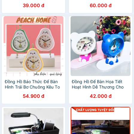
thức dễ thương(GIAO MÀU
biến ánh sáng siêu dễ
39.000 đ
60.000 đ
NGẪU NHIÊN)
thương
Đồng Hồ Báo Thức Để Bàn
Đồng Hồ Để Bàn Họa Tiết
Hình Trái Bơ Chuông Kêu To
Hoạt Hình Dễ Thương Cho
Dễ Thương Đồng Hồ Mini
Bé Có Ngăn Đựng Bút, Tặng
54.900 đ
42.000 đ
Cute Có Dây Treo Decor Bàn
Kèm Pin 2A
Học