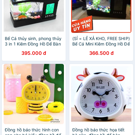
Bể Cá thủy sinh, phong thủy
(SỈ = LẺ XẢ KHO, FREE SHIP)
3 in 1 Kiêm Đồng Hồ Để Bàn
Bể Cá Mini Kiêm Đồng Hồ Để
Siêu Dễ Thương Màu Ngẫu
Bàn Siêu Dễ Thương Màu
395.000 đ
366.500 đ
Nhiên
Ngẫu Nhiên
Đồng hồ báo thức hình con
Đồng hồ báo thức họa tiết