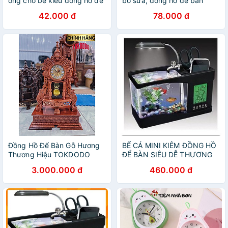
ong cho bé kiểu đồng hồ để
bò sữa, đồng hồ để bàn
bàn báo thức dễ
hoạt hình dễ thương trang trí
42.000 đ
78.000 đ
thương(GIAO MÀU NGẪU
sáng tạo cho bé
NHIÊN)
Đồng Hồ Để Bàn Gỗ Hương
BỂ CÁ MINI KIÊM ĐỒNG HỒ
Thương Hiệu TOKDODO
ĐỂ BÀN SIÊU DỄ THƯƠNG
JENECA TG-03 (CÓ TẶNG
3.000.000 đ
460.000 đ
KÈM ĐÁ VÀ CÂY CẢNH)