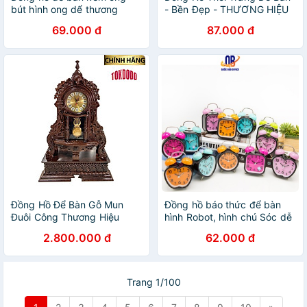
bút hình ong dể thương
- Bền Đẹp - THƯƠNG HIỆU
VINATA
69.000 đ
87.000 đ
Đồng Hồ Để Bàn Gỗ Mun
Đồng hồ báo thức để bàn
Đuôi Công Thương Hiệu
hình Robot, hình chú Sóc dễ
TOKDODO
thương cho bé - màu Hồng/
2.800.000 đ
62.000 đ
Xanh dương/ Vàng - 1 chiếc
168-1
Trang 1/100