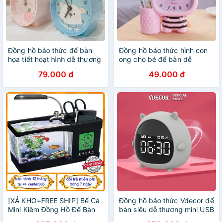
Đồng hồ báo thức để bàn
Đồng hồ báo thức hình con
họa tiết hoạt hình dễ thương
ong cho bé để bàn dễ
cute sáng tạo cho bé
thương có ống cắm bút
79.000 đ
49.000 đ
[XẢ KHO+FREE SHIP] Bể Cá
Đồng hồ báo thức Vdecor để
Mini Kiêm Đồng Hồ Để Bàn
bàn siêu dễ thương mini USB
Siêu Dễ Thương Màu Ngẫu
màn hình LED HD pin