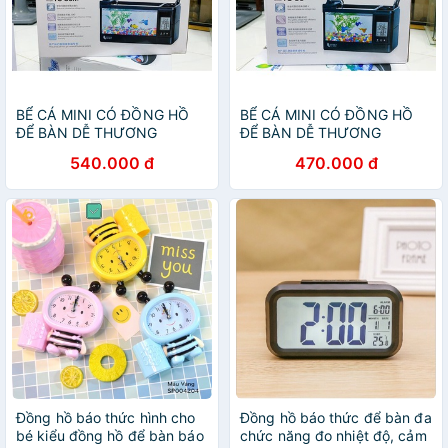
BỂ CÁ MINI CÓ ĐỒNG HỒ
BỂ CÁ MINI CÓ ĐỒNG HỒ
ĐỂ BÀN DỄ THƯƠNG
ĐỂ BÀN DỄ THƯƠNG
JENECA TG 03M TẶNG KÈM
JENECA TG 03 TẶNG KÈM
540.000 đ
470.000 đ
ĐÁ TRANG TRÍ
ĐÁ TRANG TRÍ
Đồng hồ báo thức hình cho
Đồng hồ báo thức để bàn đa
bé kiểu đồng hồ để bàn báo
chức năng đo nhiệt độ, cảm