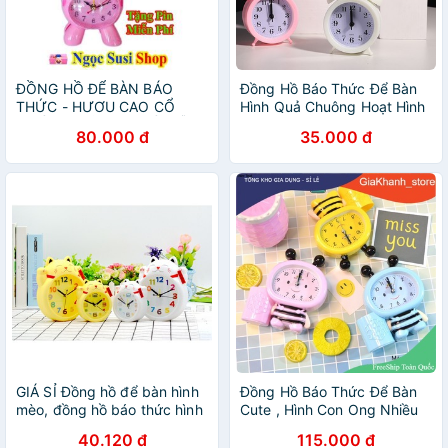
ĐỒNG HỒ ĐỂ BÀN BÁO
Đồng Hồ Báo Thức Để Bàn
THỨC - HƯƠU CAO CỔ
Hình Quả Chuông Hoạt Hình
CHẤM BI ĐỦ MÀU RẤT DỄ
Nhiều Màu Siêu Dễ Thương
80.000 đ
35.000 đ
THƯƠNG
GIÁ SỈ Đồng hồ để bàn hình
Đồng Hồ Báo Thức Để Bàn
mèo, đồng hồ báo thức hình
Cute , Hình Con Ong Nhiều
mèo dễ thương 7641
Màu Sắc Dễ Thương Cho Bé
40.120 đ
115.000 đ