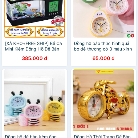
[XẢ KHO+FREE SHIP] Bể Cá
Đồng hồ báo thức hình quả
Mini Kiêm Đồng Hồ Để Bàn
bơ dễ thương có 3 màu xinh
kèm phụ kiện Siêu Dễ
xắn, Đồng hồ báo thức để
385.000 đ
65.000 đ
Thương Màu Ngẫu Nhiên
bàn chuông reo to
Đồng hồ để bàn kèm ống
Đồng Hồ Thời Trang Để Bàn