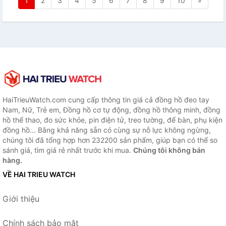
1
2
3
4
5
6
7
8
9
10
»
HaiTrieuWatch.com cung cấp thông tin giá cả đồng hồ đeo tay
Nam, Nữ, Trẻ em, Đồng hồ cơ tự động, đồng hồ thông minh, đồng
hồ thể thao, đo sức khỏe, pin điện tử, treo tường, để bàn, phụ kiện
đồng hồ... Bằng khả năng sẵn có cùng sự nỗ lực không ngừng,
chúng tôi đã tổng hợp hơn 232200 sản phẩm, giúp bạn có thể so
sánh giá, tìm giá rẻ nhất trước khi mua.
Chúng tôi không bán
hàng.
VỀ HAI TRIEU WATCH
Giới thiệu
Chính sách bảo mật