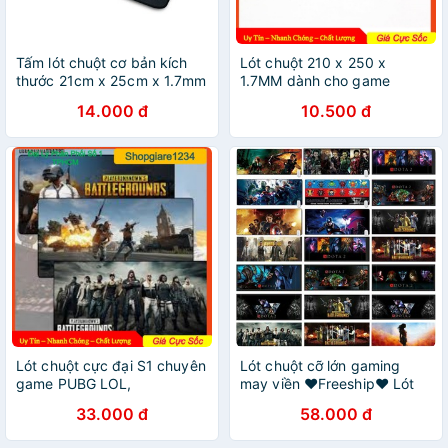
Tấm lót chuột cơ bản kích
Lót chuột 210 x 250 x
thước 21cm x 25cm x 1.7mm
1.7MM dành cho game
may viền dày
thủ,nhỏ gọn, may viền chắc
14.000 đ
10.500 đ
chắn
Lót chuột cực đại S1 chuyên
Lót chuột cỡ lớn gaming
game PUBG LOL,
may viền ♥️Freeship♥️ Lót
DOTA...Size Lớn, May Viền
chuột lớn chuyên game -
33.000 đ
58.000 đ
Chống Bong Vải
Bàn di chuột cỡ lớn