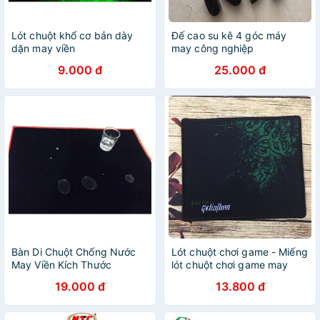
Lót chuột khổ cơ bản dày
Đế cao su kê 4 góc máy
dặn may viền
may công nghiệp
9.000 đ
25.000 đ
Bàn Di Chuột Chống Nước
Lót chuột chơi game - Miếng
May Viền Kích Thước
lót chuột chơi game may
30x25x0,4cm
viền
19.000 đ
13.800 đ