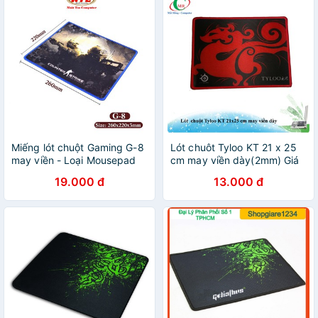
Miếng lót chuột Gaming G-8
Lót chuôt Tyloo KT 21 x 25
may viền - Loại Mousepad
cm may viền dày(2mm) Giá
Control (Đen)
rẻ
19.000 đ
13.000 đ