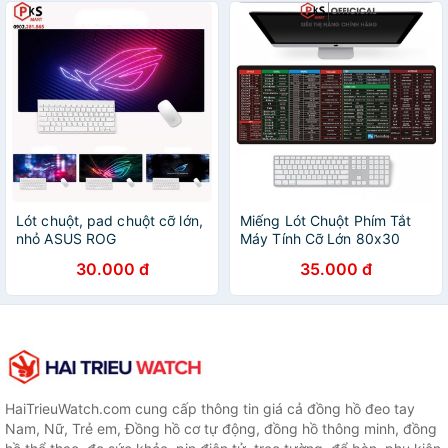
Lót chuột, pad chuột cỡ lớn,
Miếng Lót Chuột Phím Tắt
nhỏ ASUS ROG
Máy Tính Cỡ Lớn 80x30
800x300x2mm,
May Bo Viền In Sắc Nét
30.000 đ
35.000 đ
210x260mm in 3d phản
Không Bay Màu Chống Trơn
quang may viền chắc chắn
Trượt - PKSMART
được chọn hình
HaiTrieuWatch.com cung cấp thông tin giá cả đồng hồ đeo tay
Nam, Nữ, Trẻ em, Đồng hồ cơ tự động, đồng hồ thông minh, đồng