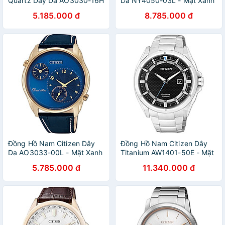
Quartz Dây Da AO3030-16H
Da NY4050-03L - Mặt Xanh
- Mặt
(Sapphire)
5.185.000 đ
8.785.000 đ
Đồng Hồ Nam Citizen Dây
Đồng Hồ Nam Citizen Dây
Da AO3033-00L - Mặt Xanh
Titanium AW1401-50E - Mặt
(44mm)
Đen (Sapphire)
5.785.000 đ
11.340.000 đ