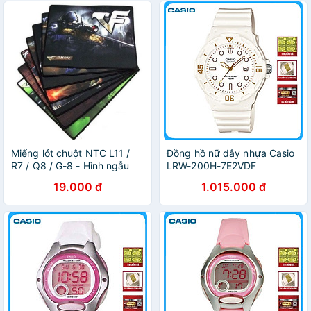
Miếng lót chuột NTC L11 /
Đồng hồ nữ dây nhựa Casio
R7 / Q8 / G-8 - Hình ngẫu
LRW-200H-7E2VDF
nhiên (Đen)
19.000 đ
1.015.000 đ