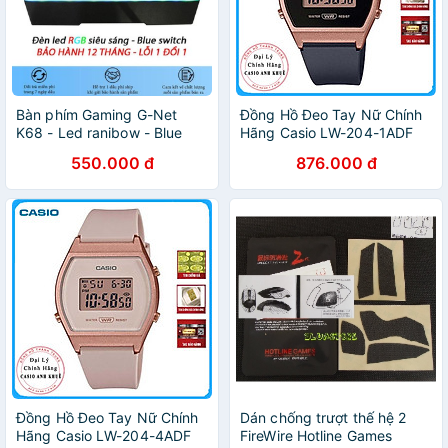
Bàn phím Gaming G-Net
Đồng Hồ Đeo Tay Nữ Chính
K68 - Led ranibow - Blue
Hãng Casio LW-204-1ADF
Switch - Switch quang học -
Dây Nhựa
550.000 đ
876.000 đ
Màu đen - Bảo hành 12
tháng
Đồng Hồ Đeo Tay Nữ Chính
Dán chống trượt thế hệ 2
Hãng Casio LW-204-4ADF
FireWire Hotline Games