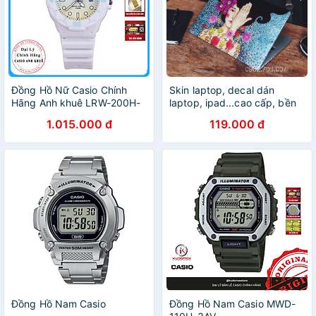
Đồng Hồ Nữ Casio Chính
Skin laptop, decal dán
Hãng Anh khuê LRW-200H-
laptop, ipad...cao cấp, bền
2E2V Dây Nhựa - Thương
đẹp, chất lừ - TẶNG KÈM
1.015.000 đ
119.000 đ
Hiệu Nhật Bản
DAO TRỔ - MẪU DÀNH CHO
NỮ
Đồng Hồ Nam Casio
Đồng Hồ Nam Casio MWD-