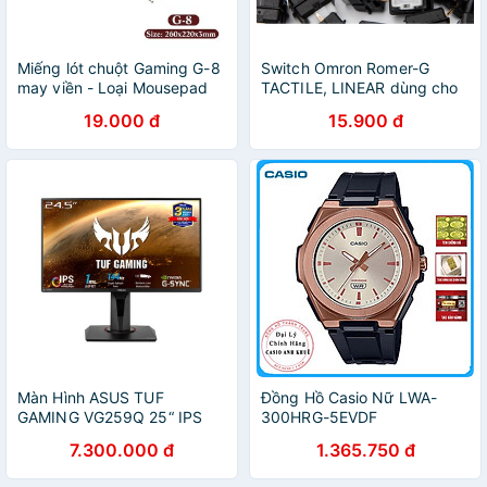
Miếng lót chuột Gaming G-8
Switch Omron Romer-G
may viền - Loại Mousepad
TACTILE, LINEAR dùng cho
Control (Đen)
bàn phím cơ Logitech
19.000 đ
15.900 đ
Màn Hình ASUS TUF
Đồng Hồ Casio Nữ LWA-
GAMING VG259Q 25“ IPS
300HRG-5EVDF
144Hz G-Sync 1ms
7.300.000 đ
1.365.750 đ