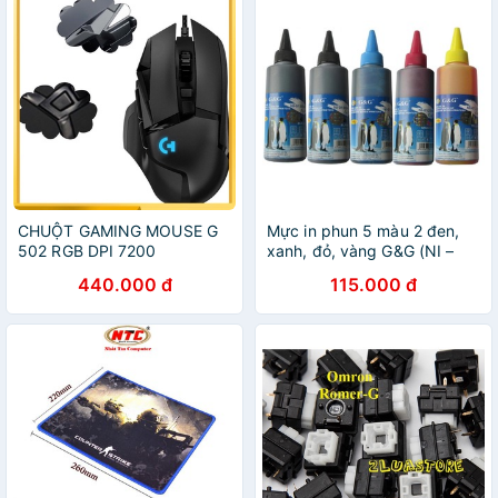
CHUỘT GAMING MOUSE G
Mực in phun 5 màu 2 đen,
502 RGB DPI 7200
xanh, đỏ, vàng G&G (NI –
1020,1021,1022,1023) cho
440.000 đ
115.000 đ
máy Canon 6560, 6870,
6770, 7270