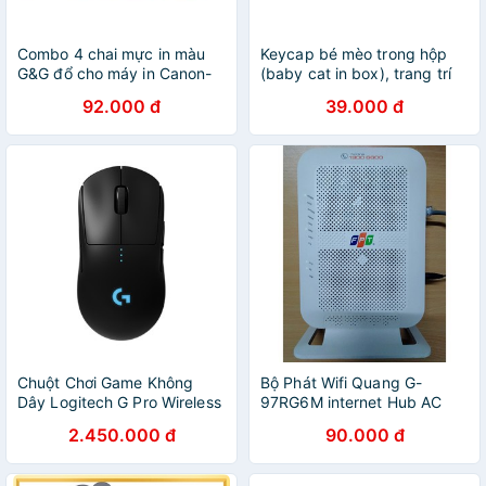
Combo 4 chai mực in màu
Keycap bé mèo trong hộp
G&G đổ cho máy in Canon-
(baby cat in box), trang trí
HP -Epson--Brother
bàn phím.
92.000 đ
39.000 đ
Chuột Chơi Game Không
Bộ Phát Wifi Quang G-
Dây Logitech G Pro Wireless
97RG6M internet Hub AC
/ G Pro X Superlight 25600
1000C 2.4G,5G F.P.T- Wifi
2.450.000 đ
90.000 đ
DPI - Hàng Chính Hãng
Gigabit G-97RG6M Chính
Hãng (Cũ)