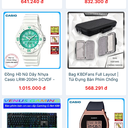
641.240 đ
832.300 đ
Đồng Hồ Nữ Dây Nhựa
Bag KBDFans Full Layout |
Casio LRW-200H-3CVDF -
Túi Đựng Bàn Phím Chống
Trắng Xanh
Shock Cao Cấp | Chống
1.015.000 đ
568.291 đ
Nước | Lót Nhung | Cặp
Đựng Phím | VCK