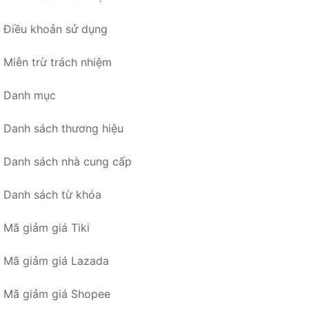
Điều khoản sử dụng
Miễn trừ trách nhiệm
Danh mục
Danh sách thương hiệu
Danh sách nhà cung cấp
Danh sách từ khóa
Mã giảm giá Tiki
Mã giảm giá Lazada
Mã giảm giá Shopee