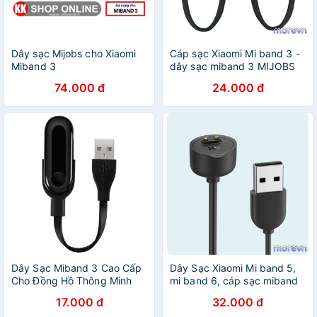
Dây sạc Mijobs cho Xiaomi
Cáp sạc Xiaomi Mi band 3 -
Miband 3
dây sạc miband 3 MIJOBS
74.000 đ
24.000 đ
Dây Sạc Miband 3 Cao Cấp
Dây Sạc Xiaomi Mi band 5,
Cho Đồng Hồ Thông Minh
mi band 6, cáp sạc miband
XIAOMI MIBAND 3 Chất
6, Miband 5 chính hãng
17.000 đ
32.000 đ
MIJOBS