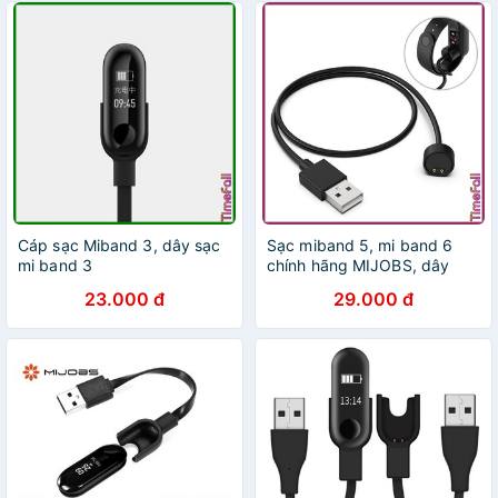
Cáp sạc Miband 3, dây sạc
Sạc miband 5, mi band 6
mi band 3
chính hãng MIJOBS, dây
sạc, cáp sạc miband 6, mi
23.000 đ
29.000 đ
band 5 MIJOBS