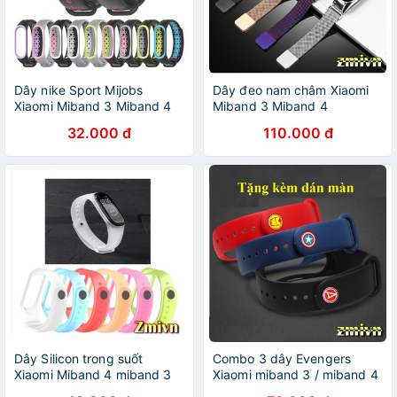
Dây nike Sport Mijobs
Dây đeo nam châm Xiaomi
Xiaomi Miband 3 Miband 4
Miband 3 Miband 4
32.000 đ
110.000 đ
Dây Silicon trong suốt
Combo 3 dây Evengers
Xiaomi Miband 4 miband 3
Xiaomi miband 3 / miband 4