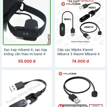
Sạc kẹp miband 4, sạc kẹp
Cáp sạc Mijobs Xiaomi
không cần tháo mi band 4
Miband 3 Xiaomi Miband 4
Xiaomi Miband 5 Xiaomi
55.000 đ
74.000 đ
Miband 6