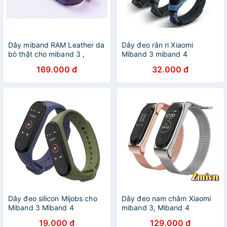
Dây miband RAM Leather da
Dây đeo rằn ri Xiaomi
bò thật cho miband 3 ,
Miband 3 miband 4
miband 4 , miband 5,
169.000 đ
32.000 đ
miband 6
Dây đeo silicon Mijobs cho
Dây đeo nam châm Xiaomi
Miband 3 Miband 4
miband 3, Miband 4
19.000 đ
129.000 đ