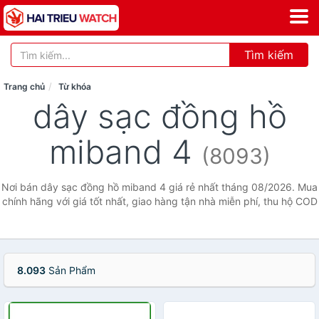
Tìm kiếm
Trang chủ
Từ khóa
dây sạc đồng hồ
miband 4
(8093)
Nơi bán dây sạc đồng hồ miband 4 giá rẻ nhất tháng 08/2026. Mua
chính hãng với giá tốt nhất, giao hàng tận nhà miễn phí, thu hộ COD
8.093
Sản Phẩm