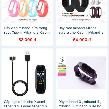
Dây đeo miband nửa trong
Dây đeo miband Mijobs
suốt Xiaomi Miband 3 Xiaomi
aurora cho Xiaomi Miband 3
Miband 4
Xiaomi Miband 4
53.000 đ
64.000 đ
Cáp sạc dành cho Xiaomi
Dây miband 3 , miband 4 ,
Miband 5 Xiaomi Miband 6
miband 5, miband 6 da bò