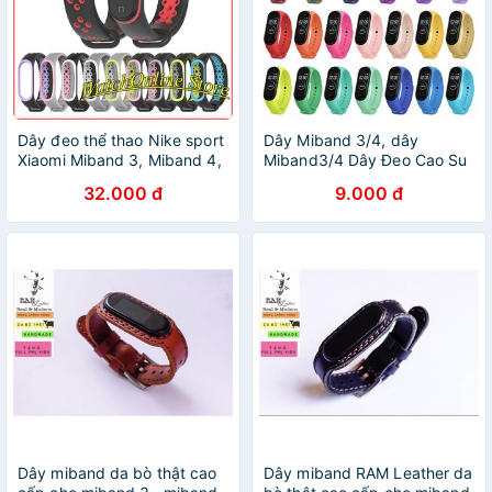
Dây đeo thể thao Nike sport
Dây Miband 3/4, dây
Xiaomi Miband 3, Miband 4,
Miband3/4 Dây Đeo Cao Su
Miband 5
Thay Thế Cho Xiaomi
32.000 đ
9.000 đ
Miband 4 Chất Lượng Cao
Dây miband da bò thật cao
Dây miband RAM Leather da