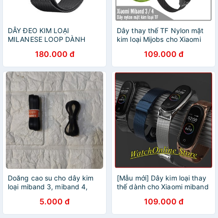
DÂY ĐEO KIM LOẠI
Dây thay thế TF Nylon mặt
MILANESE LOOP DÀNH
kim loại Mijobs cho Xiaomi
CHO APPLE WATCH SERIES
Miband 3 / 4
180.000 đ
109.000 đ
4 ( 40MM/44MM)
Doăng cao su cho dây kim
[Mẫu mới] Dây kim loại thay
loại miband 3, miband 4,
thế dành cho Xiaomi miband
miband 5 MIJOBS
3/ 4 (Plus)
5.000 đ
109.000 đ