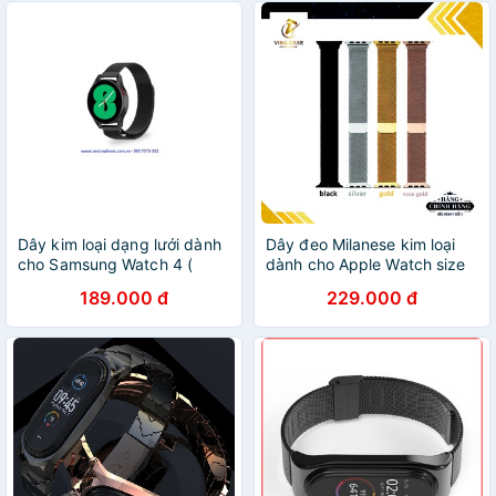
Dây kim loại dạng lưới dành
Dây đeo Milanese kim loại
cho Samsung Watch 4 (
dành cho Apple Watch size
40mm / 42mm / 44mm /
38/40mm (4 màu)
189.000 đ
229.000 đ
46mm )