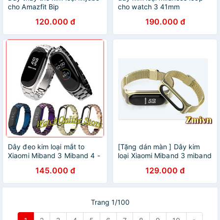
cho Amazfit Bip
cho watch 3 41mm
120.000 đ
190.000 đ
Dây đeo kim loại mắt to
[Tặng dán màn ] Dây kim
Xiaomi Miband 3 Miband 4 -
loại Xiaomi Miband 3 miband
Bản Plus
4 khóa bấm
145.000 đ
129.000 đ
Trang 1/100