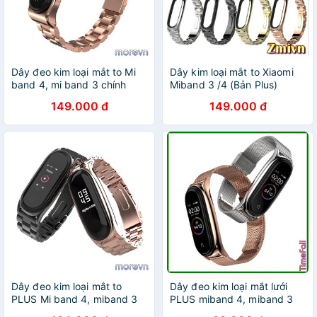
Dây đeo kim loại mắt to Mi
Dây kim loại mắt to Xiaomi
band 4, mi band 3 chính
Miband 3 /4 (Bản Plus)
hãng Mijobs - dây đeo kim
149.000 đ
149.000 đ
loại thay thế miband 4,
miband 3 CLASSIC
Dây đeo kim loại mắt to
Dây đeo kim loại mắt lưới
PLUS Mi band 4, miband 3
PLUS miband 4, miband 3
chính hãng Mijobs, dây đeo
chính hãng MIJOBS, dây