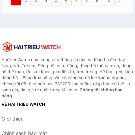
1
2
3
4
5
6
7
8
9
10
»
HaiTrieuWatch.com cung cấp thông tin giá cả đồng hồ đeo tay
Nam, Nữ, Trẻ em, Đồng hồ cơ tự động, đồng hồ thông minh, đồng
hồ thể thao, đo sức khỏe, pin điện tử, treo tường, để bàn, phụ kiện
đồng hồ... Bằng khả năng sẵn có cùng sự nỗ lực không ngừng,
chúng tôi đã tổng hợp hơn 232200 sản phẩm, giúp bạn có thể so
sánh giá, tìm giá rẻ nhất trước khi mua.
Chúng tôi không bán
hàng.
VỀ HAI TRIEU WATCH
Giới thiệu
Chính sách bảo mật