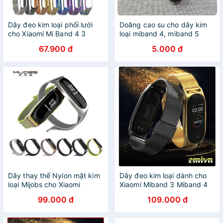
Dây đeo kim loại phối lưới
Doăng cao su cho dây kim
cho Xiaomi Mi Band 4 3
loại miband 4, miband 5
MIJOBS
67.900 đ
5.000 đ
Dây thay thế Nylon mặt kim
Dây đeo kim loại dành cho
loại Mijobs cho Xiaomi
Xiaomi Miband 3 Miband 4
Miband 3 / 4
(bản Plus)
99.000 đ
109.000 đ