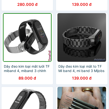
40mm / 44mm.
280.000 đ
139.000 đ
Dây đeo kim loại mắt lưới TF
Dây đeo kim loại mắt to TF
miband 4, miband 3 chính
Mi band 4, mi band 3 Mijobs
hãng MIJOBS, dây đeo kim
- dây đeo thay thế kim loại
89.000 đ
139.000 đ
loại thay thế mi band 4, mi
miband 4, miband 3 viền
band 3 vân TF
vân sọc TF