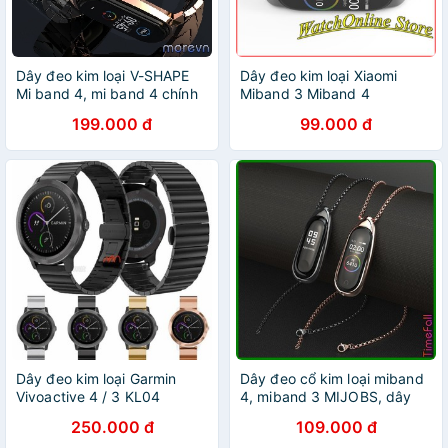
Dây đeo kim loại V-SHAPE
Dây đeo kim loại Xiaomi
Mi band 4, mi band 4 chính
Miband 3 Miband 4
hãng Mijobs - dây đeo kim
199.000 đ
99.000 đ
loại thay thế miband 3,
miband 4 (Mijobs)
Dây đeo kim loại Garmin
Dây đeo cổ kim loại miband
Vivoactive 4 / 3 KL04
4, miband 3 MIJOBS, dây
đeo thay thế mi band 4, mi
250.000 đ
109.000 đ
band 3 kim loại MIJOBS