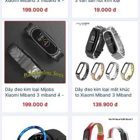
Xiaomi Miband 3 miband 4 -
3 vân sần nút kim loại
Vảy Rồng
MIJOBS
199.000 đ
19.000 đ
Dây đeo kim loại Mijobs
Dây đeo kim loại mắt khúc
Xiaomi Miband 3 miband 4 -
to Xiaomi Miband 3 Miband
Vảy Rồng
4
199.000 đ
139.900 đ