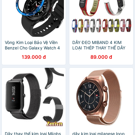
Vòng Kim Loại Bảo Vệ Viền
DÂY ĐEO MIBAND 4 KIM
Benzel Cho Galaxy Watch 4
LOẠI THÉP THAY THẾ DÂY
Classic 42mm / 46mm.
ĐEO VÒNG ĐEO TAY XIAOMI
139.000 đ
89.000 đ
MIBAND 4 3
Dây thay thế kim loại Mijobs
dây kim loại milanese loop