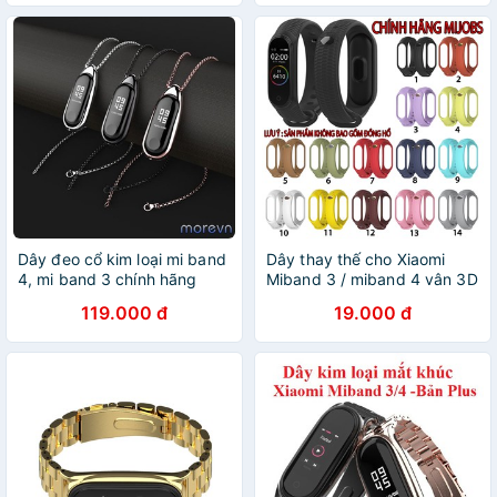
Dây đeo cổ kim loại mi band
Dây thay thế cho Xiaomi
4, mi band 3 chính hãng
Miband 3 / miband 4 vân 3D
MIJOBS - dây đeo thay thế
, nút gài kim loại
119.000 đ
19.000 đ
miband 4, miband 3 kim loại