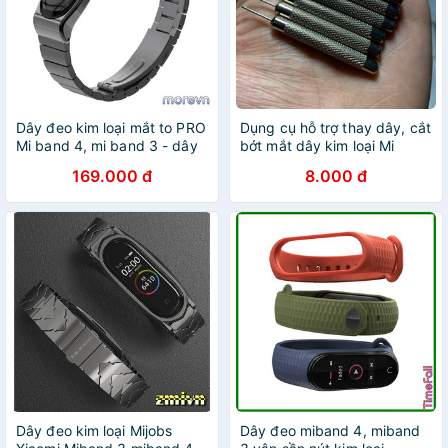
Dây đeo kim loại mắt to PRO
Dụng cụ hỗ trợ thay dây, cắt
Mi band 4, mi band 3 - dây
bớt mắt dây kim loại Mi
đeo thay thế kim loại miband
band 4 Miband 4
169.000 đ
8.000 đ
4, miband 3 PRO vân
CLASSIC, CS, TF
Dây đeo kim loại Mijobs
Dây đeo miband 4, miband