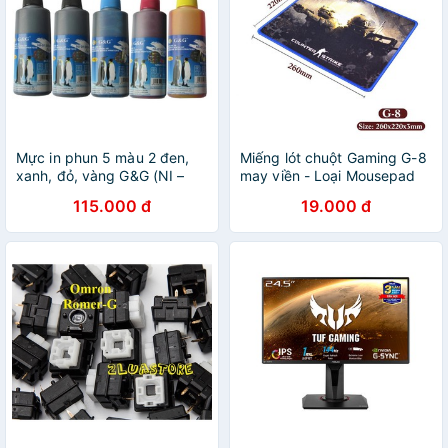
Mực in phun 5 màu 2 đen,
Miếng lót chuột Gaming G-8
xanh, đỏ, vàng G&G (NI –
may viền - Loại Mousepad
1020,1021,1022,1023) cho
Control (Đen)
115.000 đ
19.000 đ
máy Canon 6560, 6870,
6770, 7270