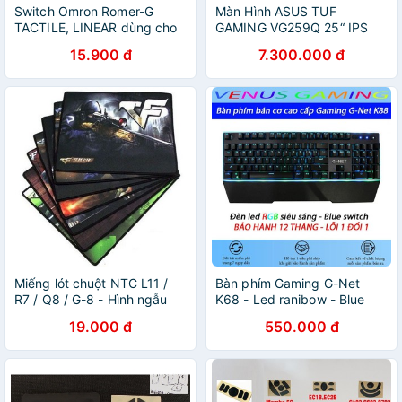
Switch Omron Romer-G
Màn Hình ASUS TUF
TACTILE, LINEAR dùng cho
GAMING VG259Q 25“ IPS
bàn phím cơ Logitech
144Hz G-Sync 1ms
15.900 đ
7.300.000 đ
Miếng lót chuột NTC L11 /
Bàn phím Gaming G-Net
R7 / Q8 / G-8 - Hình ngẫu
K68 - Led ranibow - Blue
nhiên (Đen)
Switch - Switch quang học -
19.000 đ
550.000 đ
Màu đen - Bảo hành 12
tháng