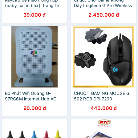
(baby cat in box), trang trí
Dây Logitech G Pro Wireless
bàn phím.
/ G Pro X Superlight 25600
39.000 đ
2.450.000 đ
DPI - Hàng Chính Hãng
Bộ Phát Wifi Quang G-
CHUỘT GAMING MOUSE G
97RG6M internet Hub AC
502 RGB DPI 7200
1000C 2.4G,5G F.P.T- Wifi
90.000 đ
440.000 đ
Gigabit G-97RG6M Chính
Hãng (Cũ)