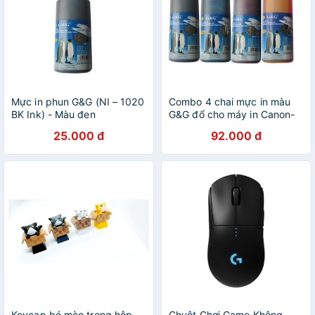
Mực in phun G&G (NI – 1020
Combo 4 chai mực in màu
BK Ink) - Màu đen
G&G đổ cho máy in Canon-
HP -Epson--Brother
25.000 đ
92.000 đ
Keycap bé mèo trong hộp
Chuột Chơi Game Không