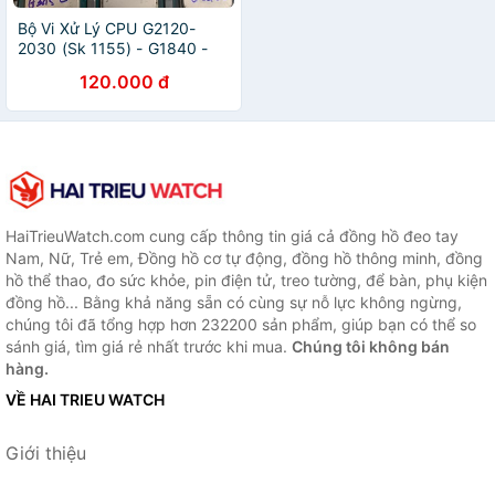
Bộ Vi Xử Lý CPU G2120-
2030 (Sk 1155) - G1840 -
G3420 - G3250 - G3260 - G
120.000 đ
3450 (Sk 1150) Giá Rẻ
Chuẩn - Vi Tính Bắc Hải
HaiTrieuWatch.com cung cấp thông tin giá cả đồng hồ đeo tay
Nam, Nữ, Trẻ em, Đồng hồ cơ tự động, đồng hồ thông minh, đồng
hồ thể thao, đo sức khỏe, pin điện tử, treo tường, để bàn, phụ kiện
đồng hồ... Bằng khả năng sẵn có cùng sự nỗ lực không ngừng,
chúng tôi đã tổng hợp hơn 232200 sản phẩm, giúp bạn có thể so
sánh giá, tìm giá rẻ nhất trước khi mua.
Chúng tôi không bán
hàng.
VỀ HAI TRIEU WATCH
Giới thiệu