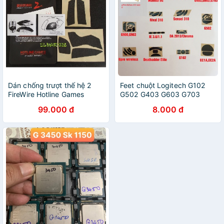
Dán chống trượt thế hệ 2
Feet chuột Logitech G102
FireWire Hotline Games
G502 G403 G603 G703
chuột Logitech G102 G304
GPRO G903 G402 G304
99.000 đ
8.000 đ
G403 G603 G703 G502
G305 G-Pro-Wirelss
G903 G Pro Wireless
G300/300s MX-Maxter-V1,2
G900