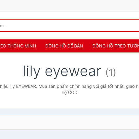
 ĐEO THÔNG MINH
ĐỒNG HỒ ĐỂ BÀN
ĐỒNG HỒ TREO TƯỜ
lily eyewear
(1)
iệu lily EYEWEAR. Mua sản phẩm chính hãng với giá tốt nhất, giao h
hộ COD