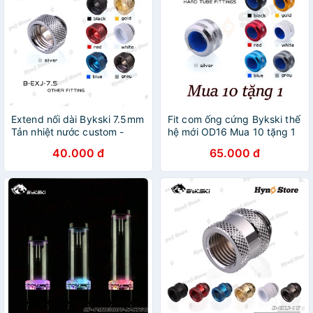
Extend nối dài Bykski 7.5mm
Fit com ống cứng Bykski thế
Tản nhiệt nước custom -
hệ mới OD16 Mua 10 tặng 1
Hyno Store
Tản nhiệt nước custom -
40.000 đ
65.000 đ
Hyno Store