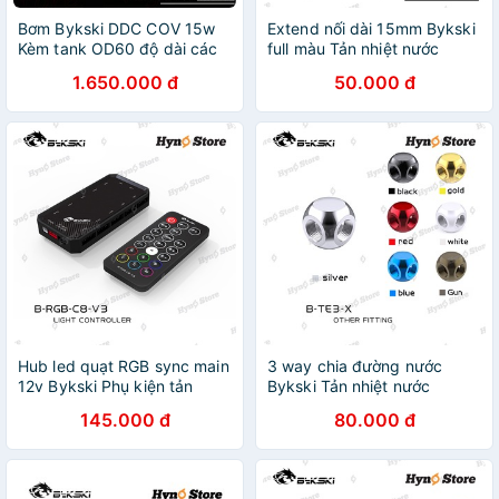
Bơm Bykski DDC COV 15w
Extend nối dài 15mm Bykski
Kèm tank OD60 độ dài các
full màu Tản nhiệt nước
loại Tản nhiệt nước custom -
custom - Hyno Store
1.650.000 đ
50.000 đ
Hyno Store
Hub led quạt RGB sync main
3 way chia đường nước
12v Bykski Phụ kiện tản
Bykski Tản nhiệt nước
nhiệt nước - Hyno Store
custom - Hyno Store
145.000 đ
80.000 đ