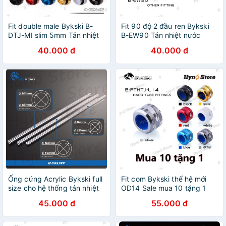
Fit double male Bykski B-
Fit 90 độ 2 đầu ren Bykski
DTJ-MI slim 5mm Tản nhiệt
B-EW90 Tản nhiệt nước
nước custom - Hyno Store
custom - Hyno Store
40.000 đ
40.000 đ
Ống cứng Acrylic Bykski full
Fit com Bykski thế hệ mới
size cho hệ thống tản nhiệt
OD14 Sale mua 10 tặng 1
nước custom - Hyno Store
Tản nhiệt nước custom -
45.000 đ
55.000 đ
Hyno Store