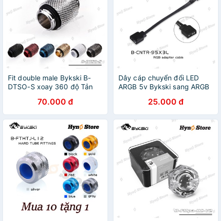
Fit double male Bykski B-
Dây cáp chuyển đổi LED
DTSO-S xoay 360 độ Tản
ARGB 5v Bykski sang ARGB
nhiệt nước custom - Hyno
sync main- Hyno Store
70.000 đ
25.000 đ
Store