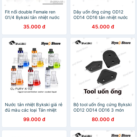
Fit nối double Female ren
Dây uốn ống cứng OD12
G1/4 Bykski tản nhiệt nước
OD14 OD16 tản nhiệt nước
custom - Hyno Store
custom Bykski - Hyno Store
35.000 đ
45.000 đ
Nước tản nhiệt Bykski giá rẻ
Bộ tool uốn ống cứng Bykski
đủ màu các loại Tản nhiệt
OD12 OD14 OD16 3 món
nước custom - Hyno Store
Tản nhiệt nước custom -
99.000 đ
80.000 đ
Hyno Store