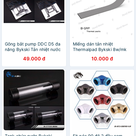
Gông bắt pump DDC D5 đa
Miếng dán tản nhiệt
năng Bykski Tản nhiệt nước
Thermalpad Bykski 8w/mk
custom - Hyno Store
Tản nhiệt nước custom –
49.000 đ
10.000 đ
Hyno Store
Tank chứa nước Bykski
Fit góc 90 độ 2 đầu com