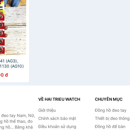
R41 (AG3),
R1130 (AG10)
hật Bản
0 đ
VỀ HAI TRIEU WATCH
CHUYÊN MỤC
Giới thiệu
Đồng hồ đeo tay
ồ đeo tay Nam, Nữ,
Chính sách bảo mật
Thiết bị đeo thông
g hồ thể thao, đo
Điều khoản sử dụng
Đồng hồ để bàn
ồng hồ... Bằng khả