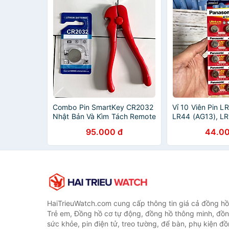
Combo Pin SmartKey CR2032
Vỉ 10 Viên Pin L
Nhật Bản Và Kìm Tách Remote
LR44 (AG13), L
SmartKey Tiện Dụng, Chống
Hàng Cao Cấp N
95.000 đ
44.00
Trầy Xước
HaiTrieuWatch.com cung cấp thông tin giá cả đồng h
Trẻ em, Đồng hồ cơ tự động, đồng hồ thông minh, đồn
sức khỏe, pin điện tử, treo tường, để bàn, phụ kiện đ