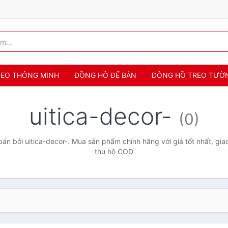
 ĐEO THÔNG MINH
ĐỒNG HỒ ĐỂ BÀN
ĐỒNG HỒ TREO TƯỜ
uitica-decor-
(0)
n bởi uitica-decor-. Mua sản phẩm chính hãng với giá tốt nhất, gia
thu hộ COD