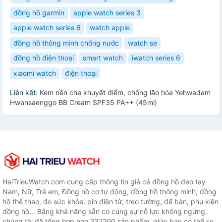
đồng hồ garmin
apple watch series 3
apple watch series 6
watch apple
đồng hồ thông minh chống nước
watch se
đồng hồ điện thoại
smart watch
iwatch series 6
xiaomi watch
điện thoại
Liên kết:
Kem nền che khuyết điểm, chống lão hóa Yehwadam
Hwansaenggo BB Cream SPF35 PA++ (45ml)
HaiTrieuWatch.com cung cấp thông tin giá cả đồng hồ đeo tay
Nam, Nữ, Trẻ em, Đồng hồ cơ tự động, đồng hồ thông minh, đồng
hồ thể thao, đo sức khỏe, pin điện tử, treo tường, để bàn, phụ kiện
đồng hồ... Bằng khả năng sẵn có cùng sự nỗ lực không ngừng,
chúng tôi đã tổng hợp hơn 232200 sản phẩm, giúp bạn có thể so