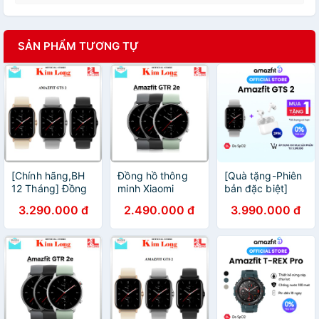
SẢN PHẨM TƯƠNG TỰ
[Chính hãng,BH
Đồng hồ thông
[Quà tặng-Phiên
12 Tháng] Đồng
minh Xiaomi
bản đặc biệt]
hồ Huami Amazfit
Amazfit GTR 2E
Đồng hồ thông
3.290.000 đ
2.490.000 đ
3.990.000 đ
GTS 2 nghe gọi /
|GTR 2 | GTR Bản
minh Amazfit
GTS 2 Mini -
quốc tế - Bảo
|Chính hãng-Bảo
Chính hãng
hành 12 tháng
hành 12 tháng
Digiworld