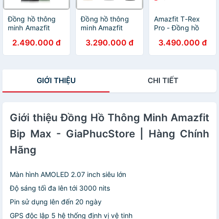
Đồng hồ thông
Đồng hồ thông
Amazfit T-Rex
minh Amazfit
minh Amazfit
Pro - Đồng hồ
GTR 2e / GTR 2
GTS 2 nghe gọi -
thông minh
2.490.000 đ
3.290.000 đ
3.490.000 đ
Bản quốc tế -
Bảo hành chính
Amazfit T-Rex
Bảo hành 12
hãng 12 Tháng
Pro | Hàng chính
tháng Digiworld
hãng
GIỚI THIỆU
CHI TIẾT
Giới thiệu Đồng Hồ Thông Minh Amazfit
Bip Max - GiaPhucStore | Hàng Chính
Hãng
Màn hình AMOLED 2.07 inch siêu lớn
️Độ sáng tối đa lên tới 3000 nits
Pin sử dụng lên đến 20 ngày
️GPS độc lập 5 hệ thống định vị vệ tinh