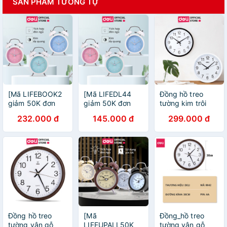
SẢN PHẨM TƯƠNG TỰ
[Mã LIFEBOOK2
[Mã LIFEDL44
Đồng hồ treo
giảm 50K đơn
giảm 50K đơn
tường kim trôi
99K] Đồng hồ
99K] Đồng hồ
Quazt cao cấp
232.000 đ
145.000 đ
299.000 đ
báo thức Deli -
báo thức Deli -
Deli - Bảo hành
Xanh
Xanh
12 tháng, mua
dương/Xanh lá/
dương/Xanh lá/
kèm móc treo giá
Hồng - 8802
Hồng - 8802
shock - 9005
Đồng hồ treo
[Mã
Đồng_hồ treo
tường vân gỗ
LIFEUPALL50K
tường vân gỗ