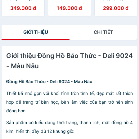
cao cấp Deli -
giảm 50K đơn
cao cấp Deli
349.000 đ
149.000 đ
299.000 đ
8842 - Kèm móc
200K] Đồng hồ
30cm - 8842,
treo
báo thức có
không tiếng ồn,
chuông reo Deli
đẹp từng chi tiết
9024
- vpp Diệp Lạc
GIỚI THIỆU
CHI TIẾT
(sỉ/lẻ)
Giới thiệu Đồng Hồ Báo Thức - Deli 9024
- Màu Nâu
Đồng Hồ Báo Thức - Deli 9024 - Màu Nâu
Thiết kế nhỏ gọn với khối hình tròn tinh tế, đẹp mắt rất thích
hợp để trang trí bàn học, bàn làm việc của bạn trở nên sinh
động hơn.
Sản phẩm có kiểu dáng thời trang, thanh lịch, mặt đồng hồ 4
kim, hiển thị đầy đủ 12 khung giờ.