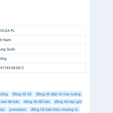
ROLEA PL
ệt Nam
ung Quốc
hông
051745383912
tường
đồng hồ 3d
đồng hồ điện tử treo tường
 led để bàn
đồng hồ để bàn
đồng hồ hẹn giờ
ược
pomodoro
đồng hồ báo thức chuông to