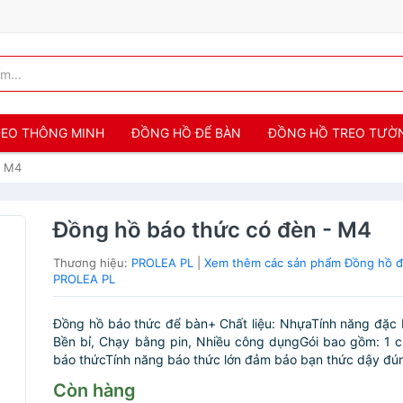
 ĐEO THÔNG MINH
ĐỒNG HỒ ĐỂ BÀN
ĐỒNG HỒ TREO TƯỜ
- M4
Đồng hồ báo thức có đèn - M4
Thương hiệu:
PROLEA PL
|
Xem thêm các sản phẩm Đồng hồ đ
PROLEA PL
Đồng hồ báo thức để bàn+ Chất liệu: NhựaTính năng đặc b
Bền bỉ, Chạy bằng pin, Nhiều công dụngGói bao gồm: 1 
báo thứcTính năng báo thức lớn đảm bảo bạn thức dậy đúng
Còn hàng