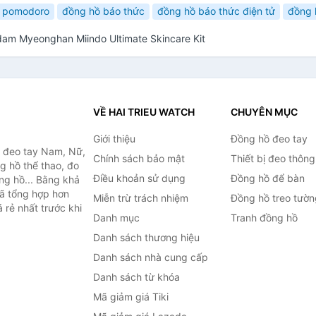
 pomodoro
đồng hồ báo thức
đồng hồ báo thức điện tử
đồng 
dam Myeonghan Miindo Ultimate Skincare Kit
VỀ HAI TRIEU WATCH
CHUYÊN MỤC
Giới thiệu
Đồng hồ đeo tay
ồ đeo tay Nam, Nữ,
Chính sách bảo mật
Thiết bị đeo thông
g hồ thể thao, đo
Điều khoản sử dụng
Đồng hồ để bàn
ồng hồ... Bằng khả
đã tổng hợp hơn
Miễn trừ trách nhiệm
Đồng hồ treo tườn
 rẻ nhất trước khi
Danh mục
Tranh đồng hồ
Danh sách thương hiệu
Danh sách nhà cung cấp
Danh sách từ khóa
Mã giảm giá Tiki