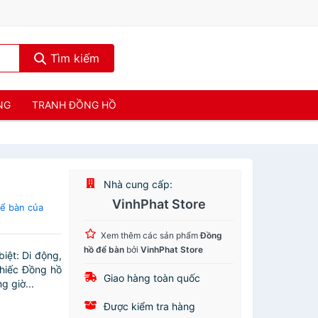
Tìm kiếm
NG
TRANH ĐỒNG HỒ
Nhà cung cấp:
VinhPhat Store
ể bàn của
Xem thêm các sản phẩm
Đồng
hồ để bàn
bởi
VinhPhat Store
iệt: Di động,
chiếc Đồng hồ
Giao hàng toàn quốc
 giờ...
Được kiểm tra hàng