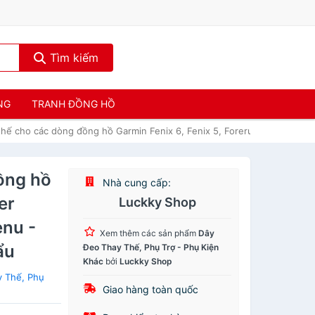
Tìm kiếm
NG
TRANH ĐỒNG HỒ
thế cho các dòng đồng hồ Garmin Fenix 6, Fenix 5, Forerunner 945, 935,
ồng hồ
Nhà cung cấp:
er
Luckky Shop
enu -
Xem thêm các sản phẩm
Dây
ẩu
Đeo Thay Thế, Phụ Trợ - Phụ Kiện
Khác
bởi
Luckky Shop
y Thế, Phụ
Giao hàng toàn quốc