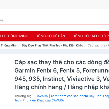
 ĐEO THÔNG MINH
ĐỒNG HỒ ĐỂ BÀN
ĐỒNG HỒ TREO TƯỜ
Cáp sạc thay 
o Thông Minh
Dây Đeo Thay Thế, Phụ Trợ - Phụ Kiện Khác
Cáp sạc thay thế cho các dòng đ
Garmin Fenix 6, Fenix 5, Forerunn
945, 935, Instinct, Viviactive 3, V
Hàng chính hãng / Hàng nhập kh
Thương hiệu:
CAVARA
|
Xem thêm các sản phẩm Dây Đeo Tha
Trợ - Phụ Kiện Khác của CAVARA