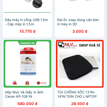
Dây máy in cổng USB 1,5m
Đai ốc xoay dùng cân bàn
- Cáp máy in 1,5m
in máy in 3D
15.770 đ
3.000 đ
Hộp Mực Và Giấy In Ảnh
TÚI CHỐNG SỐC 13’IN-
Canon KP-108 IN
14'IN'15IN CHO LAPTOP
580.000 đ
28.500 đ