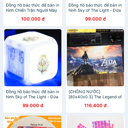
Đồng hồ báo thức để bàn in
Đồng hồ báo thức để bàn in
hình Chiến Trận Người Máy
hình Sky of The Light - Đứa
Darling in the FranXX đèn
trẻ của ánh sáng tiện lợi
100.000 đ
99.000 đ
LED đổi màu anime chibi
m01
tiện lợi xinh xắn
Đồng hồ báo thức để bàn in
[CHỐNG NƯỚC]
hình Sky of The Light - Đứa
[80x40x0.3] The Legend of
trẻ của ánh sáng tiện lợi
Zelda Breath of the Wild -
99.000 đ
116.400 đ
mẫu 2
Tấm lót chuột, bàn di chuột,
mouse pad game SIZE lớn