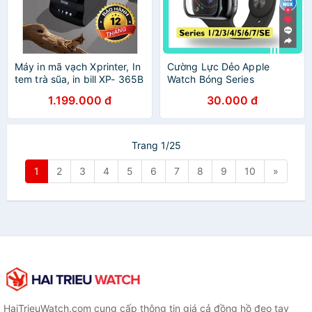
Máy in mã vạch Xprinter, In
Cường Lực Dẻo Apple
tem trà sũa, in bill XP- 365B
Watch Bóng Series
Hàng Nhập Khẩu Model
1/2/3/4/5/6/7/SE Full Size
1.199.000 đ
30.000 đ
2019
38/40/42/44/41/45MM
[The Nox]
Trang 1/25
1
2
3
4
5
6
7
8
9
10
»
HaiTrieuWatch.com cung cấp thông tin giá cả đồng hồ đeo tay