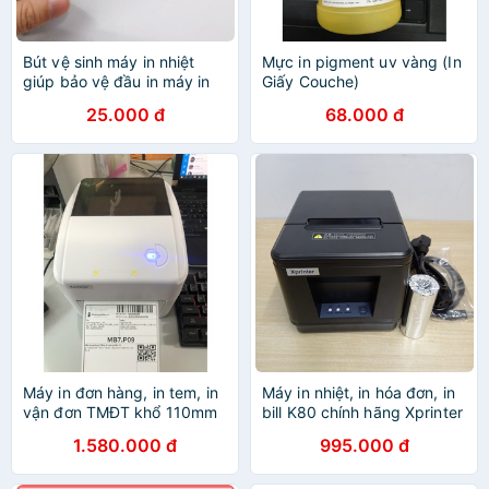
Bút vệ sinh máy in nhiệt
Mực in pigment uv vàng (In
giúp bảo vệ đầu in máy in
Giấy Couche)
bill, máy in mã vạch chuyên
25.000 đ
68.000 đ
dụng
Máy in đơn hàng, in tem, in
Máy in nhiệt, in hóa đơn, in
vận đơn TMĐT khổ 110mm
bill K80 chính hãng Xprinter
Xprinter XP-420B
A160H cổng USB
1.580.000 đ
995.000 đ