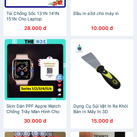
Túi Chống Sốc 13'IN 14'IN
Đầu in e3d cho máy in
15'IN Cho Laptop
28.000 đ
10.000 đ
Skin Dán PPF Apple Watch
Dụng Cụ Sủi Vật In Ra Khỏi
Chống Trầy Màn Hình Cho
Bàn In Máy In 3D
Các Dòng Series
30.000 đ
15.000 đ
1/2/3/4/5/6 [The Nox]