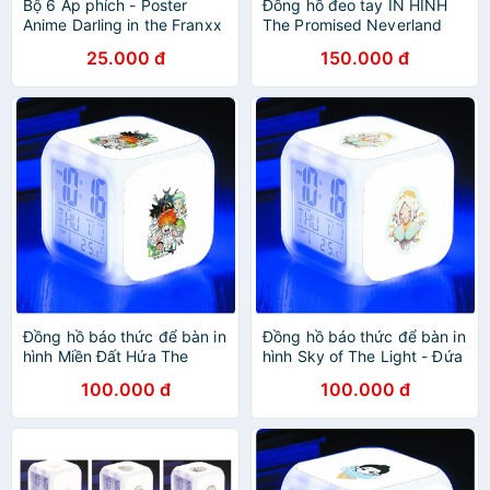
Bộ 6 Áp phích - Poster
Đồng hồ đeo tay IN HÌNH
Anime Darling in the Franxx
The Promised Neverland
- Chiến trận người máy (bóc
Sakura Cardcaptor Sailor
25.000 đ
150.000 đ
dán) - A3, A4, A5
Moon anime chibi phụ kiện
thời trang
Đồng hồ báo thức để bàn in
Đồng hồ báo thức để bàn in
hình Miền Đất Hứa The
hình Sky of The Light - Đứa
Promised Neverland anime
trẻ của ánh sáng mẫu 2
100.000 đ
100.000 đ
chibi LED đổi màu