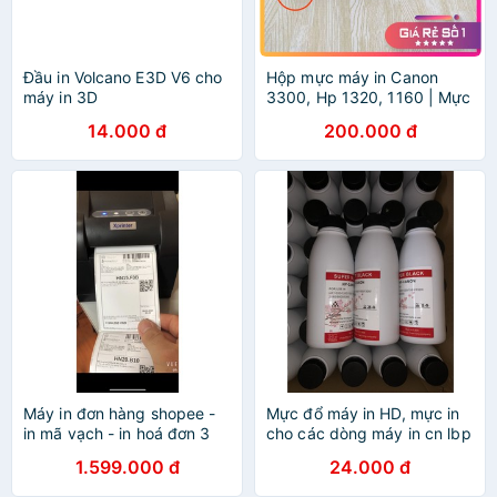
Đầu in Volcano E3D V6 cho
Hộp mực máy in Canon
máy in 3D
3300, Hp 1320, 1160 | Mực
in 308/49A [Bảo Hành 3
14.000 đ
200.000 đ
Tháng] Bản in đẹp, In được
2000 trang
Máy in đơn hàng shopee -
Mực đổ máy in HD, mực in
in mã vạch - in hoá đơn 3
cho các dòng máy in cn lbp
trong 1 Xprinter XP 350B
2900,3300,3050....laze
1.599.000 đ
24.000 đ
400,2035,2055,402