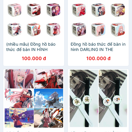
(nhiều mẫu) Đồng hồ báo
Đồng hồ báo thức để bàn in
thức để bàn IN HÌNH
hình DARLING IN THE
Darling in the Franxx anime
FRANXX ZERO TWO TRẬN
100.000 đ
100.000 đ
chibi tiện lợi đèn LED đổi
CHIẾN NGƯỜI MÁY đèn
màu
LED đổi màu anime chibi