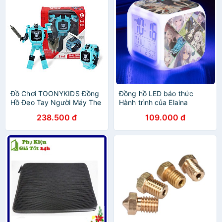
Đồ Chơi TOONYKIDS Đồng
Đồng hồ LED báo thức
Hồ Đeo Tay Người Máy The
Hành trình của Elaina
Time Transformer TN030
(Wandering Witch: The
238.500 đ
109.000 đ
[Tặng Kèm Sticker
Journey of Elaina) tặng kèm
pin