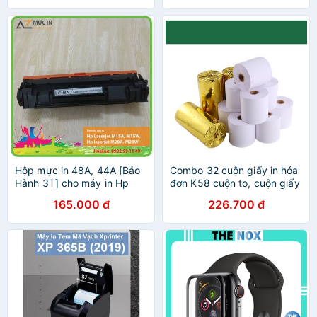
Hộp mực in 48A, 44A [Bảo
Combo 32 cuộn giấy in hóa
Hành 3T] cho máy in Hp
đơn K58 cuộn to, cuộn giấy
M15A, M15W, M28A, M28W
in bill khổ 58mm, giấy in
165.000 đ
226.700 đ
bản in đậm đẹp, số trang in
nhiệt cho máy in mini K57-
1100 trang
58