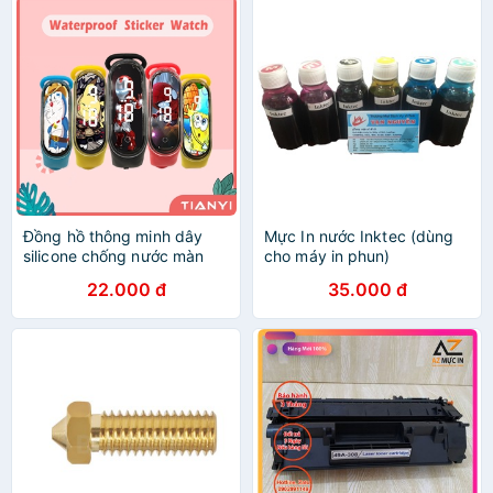
Đồng hồ thông minh dây
Mực In nước Inktec (dùng
silicone chống nước màn
cho máy in phun)
hình led kỹ thuật số họa tiết
22.000 đ
35.000 đ
Pikachu Mickey Winnie The
Pooh cho bé