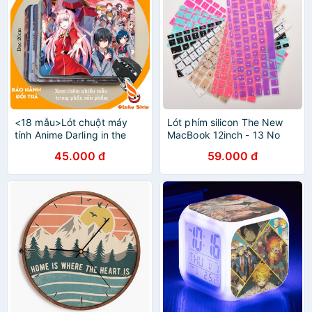
<18 mẫu>Lót chuột máy
Lót phím silicon The New
tính Anime Darling in the
MacBook 12inch - 13 No
Franxx Zero Two cỡ bàn di
Touch Bar (2016 - 2018)
45.000 đ
59.000 đ
chuột lớn 20x24cm chất
liệu mouse pad cao su